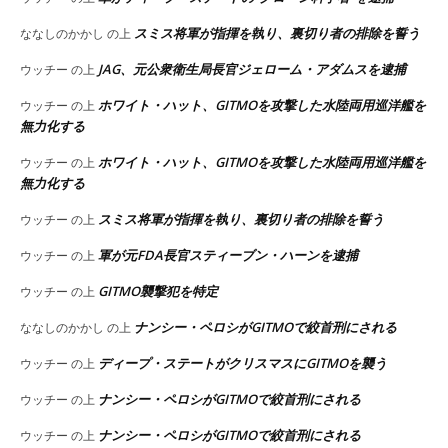
スミス将軍が指揮を執り、裏切り者の排除を誓う
ななしのかかし
の上
JAG、元公衆衛生局長官ジェローム・アダムスを逮捕
ウッチー
の上
ホワイト・ハット、GITMOを攻撃した水陸両用巡洋艦を
ウッチー
の上
無力化する
ホワイト・ハット、GITMOを攻撃した水陸両用巡洋艦を
ウッチー
の上
無力化する
スミス将軍が指揮を執り、裏切り者の排除を誓う
ウッチー
の上
軍が元FDA長官スティーブン・ハーンを逮捕
ウッチー
の上
GITMO襲撃犯を特定
ウッチー
の上
ナンシー・ペロシがGITMOで絞首刑にされる
ななしのかかし
の上
ディープ・ステートがクリスマスにGITMOを襲う
ウッチー
の上
ナンシー・ペロシがGITMOで絞首刑にされる
ウッチー
の上
ナンシー・ペロシがGITMOで絞首刑にされる
ウッチー
の上