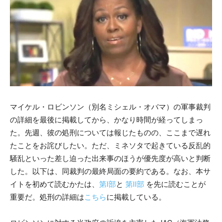
マイケル・ロビンソン（別名ミシェル・オバマ）の軍事裁判
の詳細を最後に掲載してから、かなり時間が経ってしまっ
た。先週、彼の処刑については報じたものの、ここまで遅れ
たことをお詫びしたい。ただ、ミネソタで起きている反乱的
騒乱といった差し迫った出来事のほうが優先度が高いと判断
した。以下は、同裁判の最終局面の要約である。なお、本サ
イトを初めて読むかたは、
第I部
と
第II部
を先に読むことが
重要だ。処刑の詳細は
こちら
に掲載している。