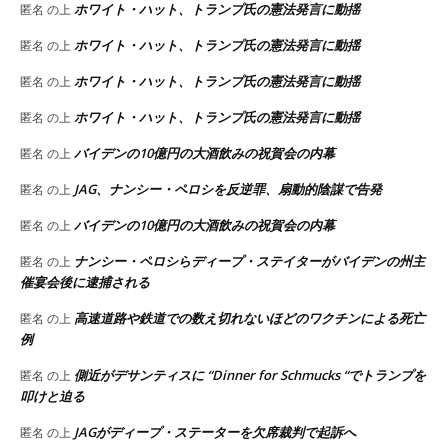
ホワイト・ハット、トランプ氏の憲法発言に動揺
匿名
の上
ホワイト・ハット、トランプ氏の憲法発言に動揺
匿名
の上
ホワイト・ハット、トランプ氏の憲法発言に動揺
匿名
の上
ホワイト・ハット、トランプ氏の憲法発言に動揺
匿名
の上
バイデンの10億円の大酒飲みの祝賀会の内幕
匿名
の上
JAG、ナンシー・ペロシを反逆罪、扇動的陰謀で告発
匿名
の上
バイデンの10億円の大酒飲みの祝賀会の内幕
匿名
の上
ナンシー・ペロシらディープ・ステイターがバイデンの州主
匿名
の上
催宴会後に逮捕される
高速道路や鉄道での数え切れないほどのワクチンによる死亡
匿名
の上
例
側近がデサンティスに “Dinner for Schmucks “でトランプを
匿名
の上
叩けと迫る
JAGがディープ・ステーターを欠席裁判で起訴へ
匿名
の上