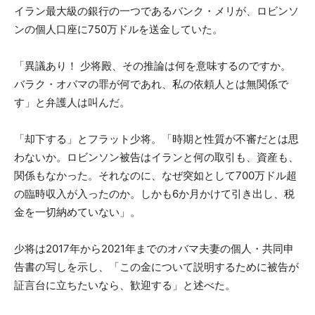
イラン最大級の銀行の一つであるバンク・メリが、ロビンソ
ンの個人口座に750万ドルを送金していた。
「異議あり！ 少将殿、その推論は何を意味するのですか。
バラク・オバマの罪が何であれ、私の依頼人とは無関係で
す」と弁護人は叫んだ。
「却下する」とフラット少将。「時期と性質が不審だとは思
わないか。ロビンソン被告はイランと何の取引も、資産も、
関係もなかった。それなのに、なぜ突如として700万ドル超
の臨時収入が入ったのか。しかも6か月かけて引き出し、税
金を一切納めていない」。
少将は2017年から2021年までのオバマ夫妻の個人・共同申
告書の写しを示し、「この金について説明するために被告が
証言台に立ちたいなら、歓迎する」と述べた。