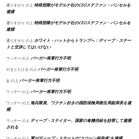
特殊部隊がモデルナ社のCEOステファン・バンセルを
通りすがり
の上
逮捕
特殊部隊がモデルナ社のCEOステファン・バンセルを
通りすがり
の上
逮捕
ホワイト・ハットからトランプへ：ディープ・ステー
通りすがり
の上
トと交渉してはいけない
バーガー将軍行方不明
ウッチー
の上
バーガー将軍行方不明
やまとたける
の上
バーガー将軍行方不明
あ
の上
バーガー将軍行方不明
ウッチー
の上
海兵隊員、ワクチン好きの国防保険局衛生局副局長を逮
ウッチー
の上
捕
ディープ・ステイター、国家の食糧供給を妨害して逮捕
ウッチー
の上
される
軍がディープ・ステートの”クローン科学者”を逮捕
ウッチー
の上