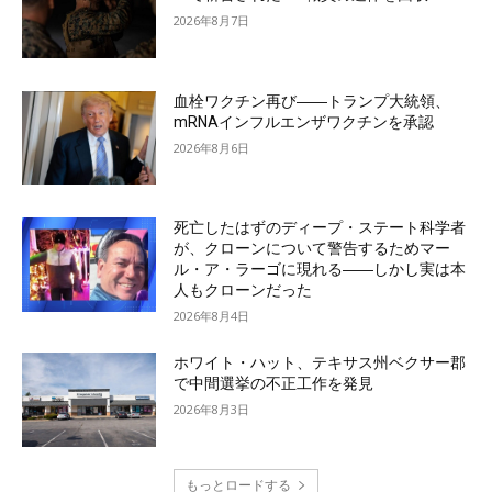
2026年8月7日
血栓ワクチン再び――トランプ大統領、
mRNAインフルエンザワクチンを承認
2026年8月6日
死亡したはずのディープ・ステート科学者
が、クローンについて警告するためマー
ル・ア・ラーゴに現れる――しかし実は本
人もクローンだった
2026年8月4日
ホワイト・ハット、テキサス州ベクサー郡
で中間選挙の不正工作を発見
2026年8月3日
もっとロードする