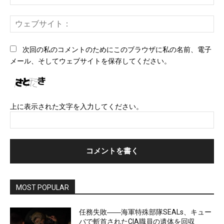
メ
ー
ウ
ル
ェ
*
ブ
次回の私のコメントのためにこのブラウザに私の名前、電子
サ
メール、そしてウェブサイトを保存してください。
イ
ト
上に表示された文字を入力してください。
MOST POPULAR
任務失敗――海軍特殊部隊SEALs、キュー
バで斬首されたCIA職員の遺体を回収