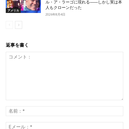
ル・ア・ラーゴに現れる――しかし実は本
人もクローンだった
アメリカ
2026年8月4日
返事を書く
コ
メ
名
ン
前
ト：
*
E