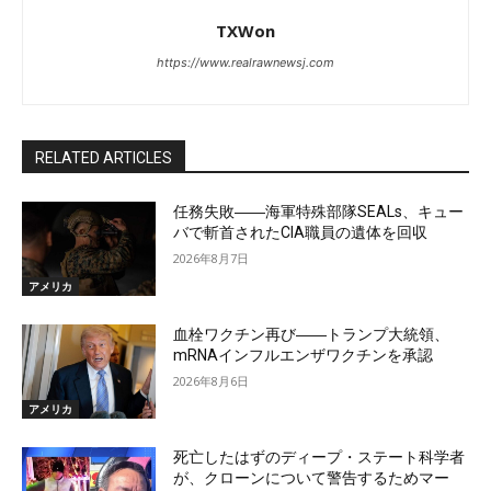
TXWon
https://www.realrawnewsj.com
RELATED ARTICLES
任務失敗――海軍特殊部隊SEALs、キュー
バで斬首されたCIA職員の遺体を回収
2026年8月7日
アメリカ
血栓ワクチン再び――トランプ大統領、
mRNAインフルエンザワクチンを承認
2026年8月6日
アメリカ
死亡したはずのディープ・ステート科学者
が、クローンについて警告するためマー