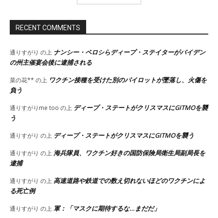
RECENT COMMENTS
ナンシー・ペロシらディープ・ステイターがバイデン
通りすがり
の上
の州主催宴会後に逮捕される
ワクチン接種を受けた別のパイロットが墜落し、火傷を
菜の花**
の上
負う
ディープ・ステートがクリスマスにGITMOを襲
通りすがりme too
の上
う
ディープ・ステートがクリスマスにGITMOを襲う
通りすがり
の上
海兵隊員、ワクチン好きの国防保険局衛生局副局長を
通りすがり
の上
逮捕
高速道路や鉄道での数え切れないほどのワクチンによ
通りすがり
の上
る死亡例
軍：「マスクに期待するな…まだだ」
通りすがり
の上