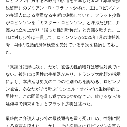
ロビンソンに対する米政府の訴追を主宰したJAG（海軍法務
総監部）のダミアン・D・フラット少将は、主にロビンソン
の弁護人による度重なる中断に疲弊していた。フラット少将
がロビンソンを「ミスター・ロビンソン」と呼ぶたびに、弁
護人は立ち上がり「誤った性別呼称だ」と異議を唱えた。こ
れに対し少将は一貫して、ロビンソンが2025年1月の逮捕以
降、4回の包括的身体検査を受けている事実を指摘して応じ
た。
「異議は記録に残す。だが、被告の性的嗜好は審理対象では
ない。被告には男性の生殖器があり、トランプ大統領の指示
により、本法廷は男女の二つの性別のみを認める。ロビンソ
ン被告、あなたがそう呼ぶ“ミシェル・オバマ”は生物学的に
男性だ。この問題を蒸し返すのはやめなさい。続けるなら法
廷侮辱で拘束する」とフラット少将は述べた。
最終的に弁護人は少将の最後通告を重く受け止め、性別に関
する発言を控えた。しかし、その従順さはロビンソンを怒ら