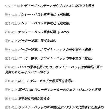
ディープ・ステートがクリスマスにGITMOを襲う
ウッチー
の上
ナンシー・ペロシ軍事法廷（完結編）
匿名
の上
ナンシー・ペロシ軍事法廷（完結編）
匿名
の上
ナンシー・ペロシ軍事法廷（Part2）
匿名
の上
バーガー将軍、後任を指名
匿名
の上
バーガー将軍、ホワイト・ハットの司令官を「退任」
匿名
の上
バーガー将軍、ホワイト・ハットの司令官を「退任」
匿名
の上
FEMAの悪事を防ぐため、ホワイト・ハットは積極的に嵐に
匿名
の上
見舞われたルイジアナへ向かう
JAG、ミゲル・カルドナ教育長を有罪に
匿名
の上
軍がCovid-19コーディネーターのジェフ・ジエンツを逮捕
匿名
の上
軍事的な内戦が始まる
匿名
の上
ホワイト・ハットの軍事施設はワクチンで汚染された血液の
匿名
の上