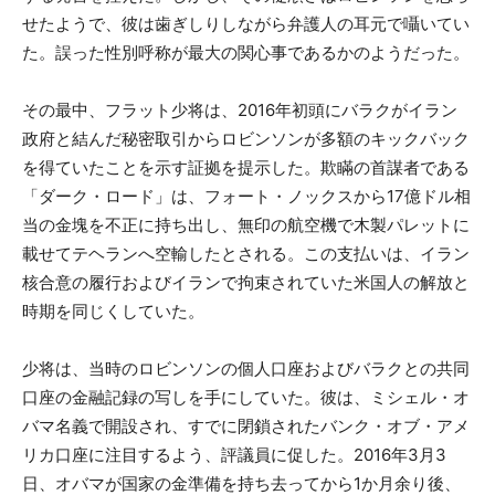
せたようで、彼は歯ぎしりしながら弁護人の耳元で囁いてい
た。誤った性別呼称が最大の関心事であるかのようだった。
その最中、フラット少将は、2016年初頭にバラクがイラン
政府と結んだ秘密取引からロビンソンが多額のキックバック
を得ていたことを示す証拠を提示した。欺瞞の首謀者である
「ダーク・ロード」は、フォート・ノックスから17億ドル相
当の金塊を不正に持ち出し、無印の航空機で木製パレットに
載せてテヘランへ空輸したとされる。この支払いは、イラン
核合意の履行およびイランで拘束されていた米国人の解放と
時期を同じくしていた。
少将は、当時のロビンソンの個人口座およびバラクとの共同
口座の金融記録の写しを手にしていた。彼は、ミシェル・オ
バマ名義で開設され、すでに閉鎖されたバンク・オブ・アメ
リカ口座に注目するよう、評議員に促した。2016年3月3
日、オバマが国家の金準備を持ち去ってから1か月余り後、