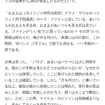
ィスの金庫からJAGが発見したものだという。
「おまえは［元イリノイ州司法長官］クワメ・ラウルや［イ
リノイ州下院議員］ローラ・ファインと話している。あいつ
らがおまえを見る目、おまえがあいつらを見る目は見てい
る。ファインが“いい女”だと思っているのか？ その浮ついた
関係は終わりだ。俺が片を付けた。来週には川の底だ、この
野郎。10バンド（1万ドル）で誰でも消せる」――手紙の一
節である。
少将は言った。「バラク、あるいはバリーには少し同情す
る。彼がこの手紙を見たかどうかは分からないが、なぜかロ
ビンソンは保管していた。ここに挙げられた標的が生存して
いることは確認している。しかし『片を付けた』と書いてい
る以上、被告が誰かに依頼したことは明白だ。実行者が尻込
みしたか、暗殺に失敗したのだろう。我々はそこまで断定し
ない。だが、この男、マイケル・ロビンソンは危険極まりな
く、生かしておくべき存在ではない」。