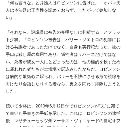
「何も言うな」と弁護人はロビンソンに告げた。「オバマ夫
人は本法廷の正当性を認めておらず、したがって参加しな
い」。
「それなら、評議員は被告の弁明なしに判断する」とフラッ
ト少将。「ロビンソン被告は、バリー・ソエトロの犯罪にお
ける共謀者であっただけでなく、自身も実行犯だった。彼の
手口は殺し屋の雇用であり、犠牲者はリバースだけではな
い。死者が彼女一人にとどまったのは、他の標的を殺すため
に雇われた者たちが土壇場で尻込みしたからだ。ロビンソン
は病的な嫉妬心に駆られ、バリーを不快にさせる形で視線を
向けたり会話したりする者なら、男女を問わず排除しようと
した」
続いて少将は、2019年6月12日付でロビンソンが“夫”に宛て
て書いた手書きの手紙を示した。これは、ロビンソンの逮捕
後、マサチューセッツ州マーサズ・ヴィニヤードの自宅オフ