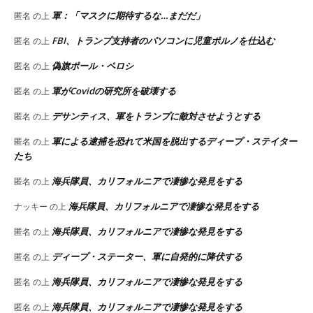
軍：「マスクに期待するな…まだだ」
匿名
の上
FBI、トランプ支持者のパソコンに児童ポルノを仕込む
匿名
の上
偽旗ポール・ペロシ
匿名
の上
軍がCovidの研究所を破壊する
匿名
の上
デサンティス、軍をトランプに敵対させようとする
匿名
の上
軍による逮捕を恐れて米国を脱出するディープ・ステイター
匿名
の上
たち
海兵隊員、カリフォルニアで凄惨な発見をする
匿名
の上
海兵隊員、カリフォルニアで凄惨な発見をする
ナッキー
の上
海兵隊員、カリフォルニアで凄惨な発見をする
匿名
の上
ディープ・ステーター、軍に自発的に降伏する
匿名
の上
海兵隊員、カリフォルニアで凄惨な発見をする
匿名
の上
海兵隊員、カリフォルニアで凄惨な発見をする
匿名
の上