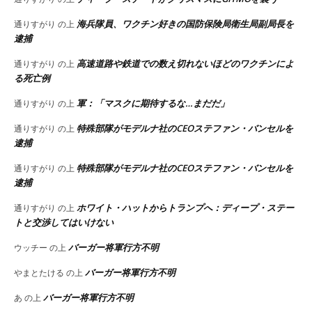
海兵隊員、ワクチン好きの国防保険局衛生局副局長を
通りすがり
の上
逮捕
高速道路や鉄道での数え切れないほどのワクチンによ
通りすがり
の上
る死亡例
軍：「マスクに期待するな…まだだ」
通りすがり
の上
特殊部隊がモデルナ社のCEOステファン・バンセルを
通りすがり
の上
逮捕
特殊部隊がモデルナ社のCEOステファン・バンセルを
通りすがり
の上
逮捕
ホワイト・ハットからトランプへ：ディープ・ステー
通りすがり
の上
トと交渉してはいけない
バーガー将軍行方不明
ウッチー
の上
バーガー将軍行方不明
やまとたける
の上
バーガー将軍行方不明
あ
の上