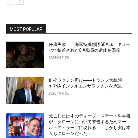
MOST POPULAR
任務失敗――海軍特殊部隊SEALs、キュー
バで斬首されたCIA職員の遺体を回収
2026年8月7日
血栓ワクチン再び――トランプ大統領、
mRNAインフルエンザワクチンを承認
2026年8月6日
死亡したはずのディープ・ステート科学者
が、クローンについて警告するためマー
ル・ア・ラーゴに現れる――しかし実は本
人もクローンだった