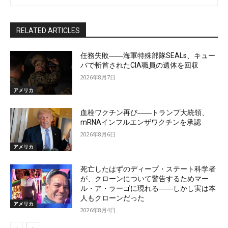
RELATED ARTICLES
任務失敗――海軍特殊部隊SEALs、キュー
バで斬首されたCIA職員の遺体を回収
2026年8月7日
アメリカ
血栓ワクチン再び――トランプ大統領、
mRNAインフルエンザワクチンを承認
2026年8月6日
アメリカ
死亡したはずのディープ・ステート科学者
が、クローンについて警告するためマー
ル・ア・ラーゴに現れる――しかし実は本
人もクローンだった
アメリカ
2026年8月4日