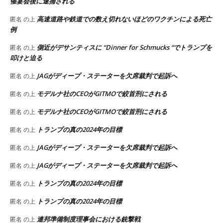
催宴会後に逮捕される
高速道路や鉄道での数え切れないほどのワクチンによる死亡
匿名
の上
例
側近がデサンティスに “Dinner for Schmucks “でトランプを
匿名
の上
叩けと迫る
JAGがディープ・ステーターを欠席裁判で起訴へ
匿名
の上
モデルナ社のCEOがGITMOで絞首刑にされる
匿名
の上
モデルナ社のCEOがGITMOで絞首刑にされる
匿名
の上
トランプの真の2024年の目標
匿名
の上
JAGがディープ・ステーターを欠席裁判で起訴へ
匿名
の上
JAGがディープ・ステーターを欠席裁判で起訴へ
匿名
の上
トランプの真の2024年の目標
匿名
の上
トランプの真の2024年の目標
匿名
の上
連邦準備制度理事会における銃撃戦
匿名
の上