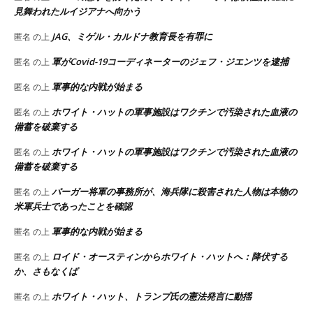
見舞われたルイジアナへ向かう
JAG、ミゲル・カルドナ教育長を有罪に
匿名
の上
軍がCovid-19コーディネーターのジェフ・ジエンツを逮捕
匿名
の上
軍事的な内戦が始まる
匿名
の上
ホワイト・ハットの軍事施設はワクチンで汚染された血液の
匿名
の上
備蓄を破棄する
ホワイト・ハットの軍事施設はワクチンで汚染された血液の
匿名
の上
備蓄を破棄する
バーガー将軍の事務所が、海兵隊に殺害された人物は本物の
匿名
の上
米軍兵士であったことを確認
軍事的な内戦が始まる
匿名
の上
ロイド・オースティンからホワイト・ハットへ：降伏する
匿名
の上
か、さもなくば
ホワイト・ハット、トランプ氏の憲法発言に動揺
匿名
の上