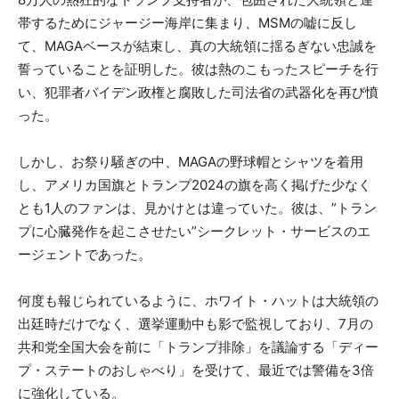
帯するためにジャージー海岸に集まり、MSMの嘘に反し
て、MAGAベースが結束し、真の大統領に揺るぎない忠誠を
誓っていることを証明した。彼は熱のこもったスピーチを行
い、犯罪者バイデン政権と腐敗した司法省の武器化を再び憤
った。
しかし、お祭り騒ぎの中、MAGAの野球帽とシャツを着用
し、アメリカ国旗とトランプ2024の旗を高く掲げた少なく
とも1人のファンは、見かけとは違っていた。彼は、”トラン
プに心臓発作を起こさせたい”シークレット・サービスのエ
ージェントであった。
何度も報じられているように、ホワイト・ハットは大統領の
出廷時だけでなく、選挙運動中も影で監視しており、7月の
共和党全国大会を前に「トランプ排除」を議論する「ディー
プ・ステートのおしゃべり」を受けて、最近では警備を3倍
に強化している。