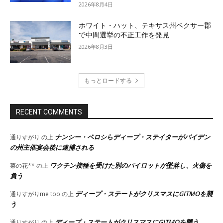
2026年8月4日
ホワイト・ハット、テキサス州ベクサー郡
で中間選挙の不正工作を発見
2026年8月3日
もっとロードする
RECENT COMMENTS
ナンシー・ペロシらディープ・ステイターがバイデン
通りすがり
の上
の州主催宴会後に逮捕される
ワクチン接種を受けた別のパイロットが墜落し、火傷を
菜の花**
の上
負う
ディープ・ステートがクリスマスにGITMOを襲
通りすがりme too
の上
う
ディープ・ステートがクリスマスにGITMOを襲う
通りすがり
の上