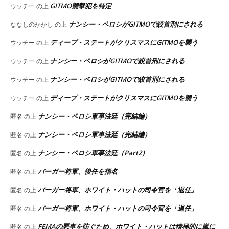
GITMO襲撃犯を特定
ウッチー
の上
ナンシー・ペロシがGITMOで絞首刑にされる
ななしのかかし
の上
ディープ・ステートがクリスマスにGITMOを襲う
ウッチー
の上
ナンシー・ペロシがGITMOで絞首刑にされる
ウッチー
の上
ナンシー・ペロシがGITMOで絞首刑にされる
ウッチー
の上
ディープ・ステートがクリスマスにGITMOを襲う
ウッチー
の上
ナンシー・ペロシ軍事法廷（完結編）
匿名
の上
ナンシー・ペロシ軍事法廷（完結編）
匿名
の上
ナンシー・ペロシ軍事法廷（Part2）
匿名
の上
バーガー将軍、後任を指名
匿名
の上
バーガー将軍、ホワイト・ハットの司令官を「退任」
匿名
の上
バーガー将軍、ホワイト・ハットの司令官を「退任」
匿名
の上
FEMAの悪事を防ぐため、ホワイト・ハットは積極的に嵐に
匿名
の上