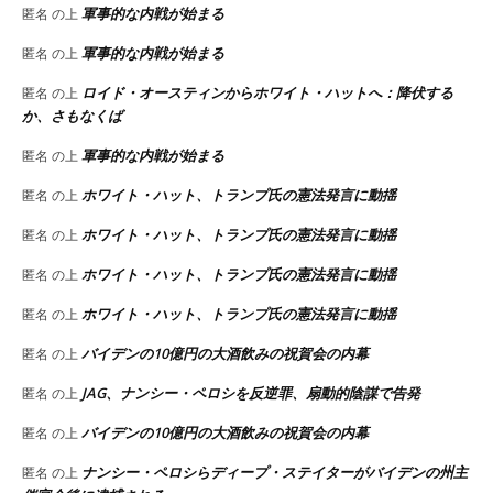
軍事的な内戦が始まる
匿名
の上
軍事的な内戦が始まる
匿名
の上
ロイド・オースティンからホワイト・ハットへ：降伏する
匿名
の上
か、さもなくば
軍事的な内戦が始まる
匿名
の上
ホワイト・ハット、トランプ氏の憲法発言に動揺
匿名
の上
ホワイト・ハット、トランプ氏の憲法発言に動揺
匿名
の上
ホワイト・ハット、トランプ氏の憲法発言に動揺
匿名
の上
ホワイト・ハット、トランプ氏の憲法発言に動揺
匿名
の上
バイデンの10億円の大酒飲みの祝賀会の内幕
匿名
の上
JAG、ナンシー・ペロシを反逆罪、扇動的陰謀で告発
匿名
の上
バイデンの10億円の大酒飲みの祝賀会の内幕
匿名
の上
ナンシー・ペロシらディープ・ステイターがバイデンの州主
匿名
の上