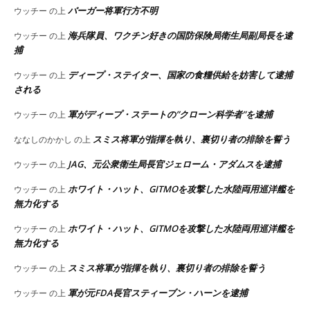
バーガー将軍行方不明
ウッチー
の上
海兵隊員、ワクチン好きの国防保険局衛生局副局長を逮
ウッチー
の上
捕
ディープ・ステイター、国家の食糧供給を妨害して逮捕
ウッチー
の上
される
軍がディープ・ステートの”クローン科学者”を逮捕
ウッチー
の上
スミス将軍が指揮を執り、裏切り者の排除を誓う
ななしのかかし
の上
JAG、元公衆衛生局長官ジェローム・アダムスを逮捕
ウッチー
の上
ホワイト・ハット、GITMOを攻撃した水陸両用巡洋艦を
ウッチー
の上
無力化する
ホワイト・ハット、GITMOを攻撃した水陸両用巡洋艦を
ウッチー
の上
無力化する
スミス将軍が指揮を執り、裏切り者の排除を誓う
ウッチー
の上
軍が元FDA長官スティーブン・ハーンを逮捕
ウッチー
の上