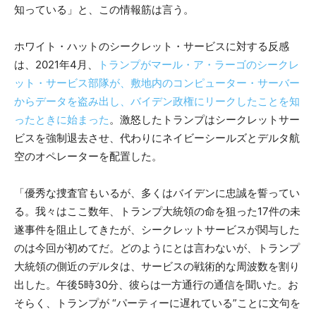
知っている」と、この情報筋は言う。
ホワイト・ハットのシークレット・サービスに対する反感
は、2021年4月、
トランプがマール・ア・ラーゴのシークレ
ット・サービス部隊が、敷地内のコンピューター・サーバー
からデータを盗み出し、バイデン政権にリークしたことを知
ったときに始まった
。激怒したトランプはシークレットサー
ビスを強制退去させ、代わりにネイビーシールズとデルタ航
空のオペレーターを配置した。
「優秀な捜査官もいるが、多くはバイデンに忠誠を誓ってい
る。我々はここ数年、トランプ大統領の命を狙った17件の未
遂事件を阻止してきたが、シークレットサービスが関与した
のは今回が初めてだ。どのようにとは言わないが、トランプ
大統領の側近のデルタは、サービスの戦術的な周波数を割り
出した。午後5時30分、彼らは一方通行の通信を聞いた。お
そらく、トランプが “パーティーに遅れている”ことに文句を