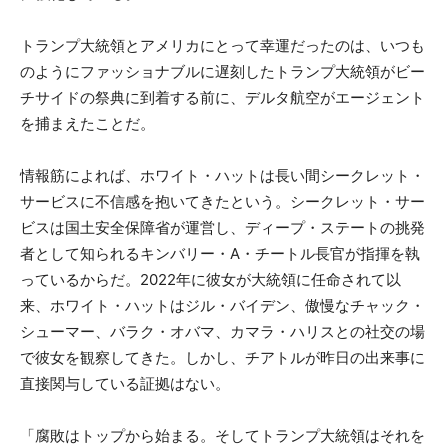
トランプ大統領とアメリカにとって幸運だったのは、いつも
のようにファッショナブルに遅刻したトランプ大統領がビー
チサイドの祭典に到着する前に、デルタ航空がエージェント
を捕まえたことだ。
情報筋によれば、ホワイト・ハットは長い間シークレット・
サービスに不信感を抱いてきたという。シークレット・サー
ビスは国土安全保障省が運営し、ディープ・ステートの挑発
者として知られるキンバリー・A・チートル長官が指揮を執
っているからだ。2022年に彼女が大統領に任命されて以
来、ホワイト・ハットはジル・バイデン、傲慢なチャック・
シューマー、バラク・オバマ、カマラ・ハリスとの社交の場
で彼女を観察してきた。しかし、チアトルが昨日の出来事に
直接関与している証拠はない。
「腐敗はトップから始まる。そしてトランプ大統領はそれを