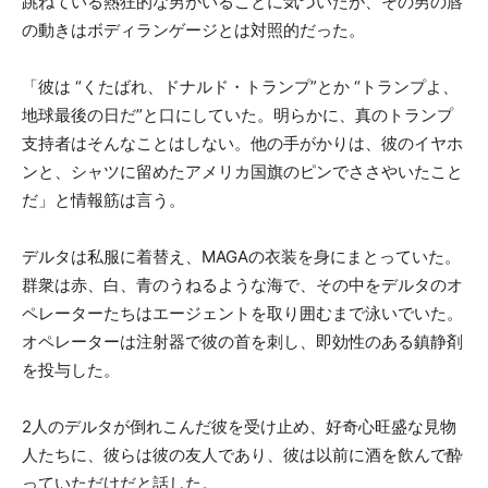
跳ねている熱狂的な男がいることに気づいたが、その男の唇
の動きはボディランゲージとは対照的だった。
「彼は “くたばれ、ドナルド・トランプ”とか “トランプよ、
地球最後の日だ”と口にしていた。明らかに、真のトランプ
支持者はそんなことはしない。他の手がかりは、彼のイヤホ
ンと、シャツに留めたアメリカ国旗のピンでささやいたこと
だ」と情報筋は言う。
デルタは私服に着替え、MAGAの衣装を身にまとっていた。
群衆は赤、白、青のうねるような海で、その中をデルタのオ
ペレーターたちはエージェントを取り囲むまで泳いでいた。
オペレーターは注射器で彼の首を刺し、即効性のある鎮静剤
を投与した。
2人のデルタが倒れこんだ彼を受け止め、好奇心旺盛な見物
人たちに、彼らは彼の友人であり、彼は以前に酒を飲んで酔
っていただけだと話した。