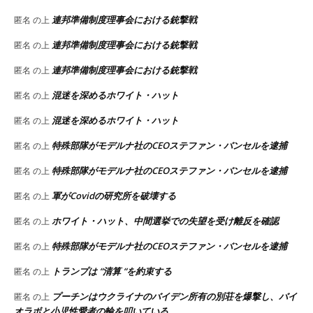
連邦準備制度理事会における銃撃戦
匿名
の上
連邦準備制度理事会における銃撃戦
匿名
の上
連邦準備制度理事会における銃撃戦
匿名
の上
混迷を深めるホワイト・ハット
匿名
の上
混迷を深めるホワイト・ハット
匿名
の上
特殊部隊がモデルナ社のCEOステファン・バンセルを逮捕
匿名
の上
特殊部隊がモデルナ社のCEOステファン・バンセルを逮捕
匿名
の上
軍がCovidの研究所を破壊する
匿名
の上
ホワイト・ハット、中間選挙での失望を受け離反を確認
匿名
の上
特殊部隊がモデルナ社のCEOステファン・バンセルを逮捕
匿名
の上
トランプは “清算 “を約束する
匿名
の上
プーチンはウクライナのバイデン所有の別荘を爆撃し、バイ
匿名
の上
オラボと小児性愛者の輪を叩いている。