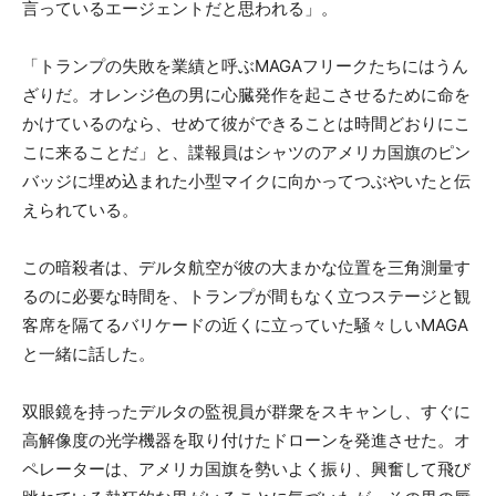
言っているエージェントだと思われる」。
「トランプの失敗を業績と呼ぶMAGAフリークたちにはうん
ざりだ。オレンジ色の男に心臓発作を起こさせるために命を
かけているのなら、せめて彼ができることは時間どおりにこ
こに来ることだ」と、諜報員はシャツのアメリカ国旗のピン
バッジに埋め込まれた小型マイクに向かってつぶやいたと伝
えられている。
この暗殺者は、デルタ航空が彼の大まかな位置を三角測量す
るのに必要な時間を、トランプが間もなく立つステージと観
客席を隔てるバリケードの近くに立っていた騒々しいMAGA
と一緒に話した。
双眼鏡を持ったデルタの監視員が群衆をスキャンし、すぐに
高解像度の光学機器を取り付けたドローンを発進させた。オ
ペレーターは、アメリカ国旗を勢いよく振り、興奮して飛び