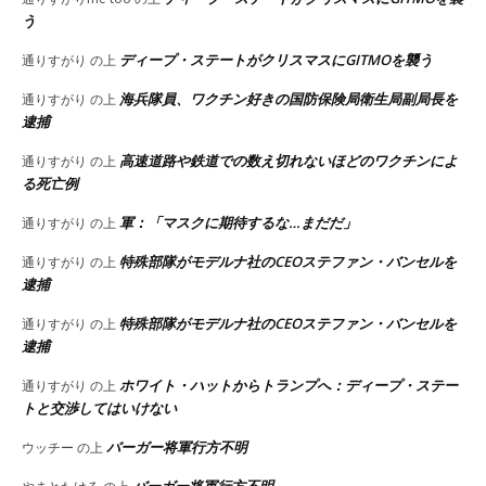
う
ディープ・ステートがクリスマスにGITMOを襲う
通りすがり
の上
海兵隊員、ワクチン好きの国防保険局衛生局副局長を
通りすがり
の上
逮捕
高速道路や鉄道での数え切れないほどのワクチンによ
通りすがり
の上
る死亡例
軍：「マスクに期待するな…まだだ」
通りすがり
の上
特殊部隊がモデルナ社のCEOステファン・バンセルを
通りすがり
の上
逮捕
特殊部隊がモデルナ社のCEOステファン・バンセルを
通りすがり
の上
逮捕
ホワイト・ハットからトランプへ：ディープ・ステー
通りすがり
の上
トと交渉してはいけない
バーガー将軍行方不明
ウッチー
の上
バーガー将軍行方不明