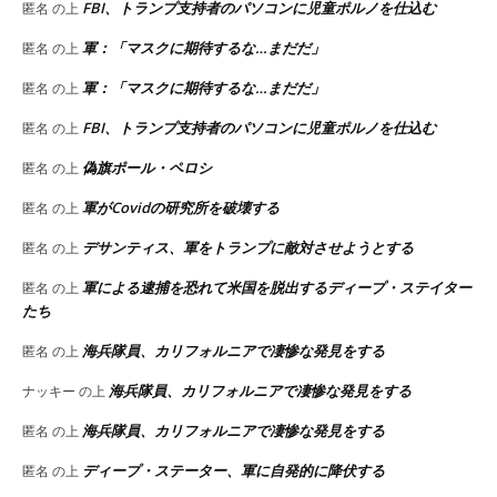
FBI、トランプ支持者のパソコンに児童ポルノを仕込む
匿名
の上
軍：「マスクに期待するな…まだだ」
匿名
の上
軍：「マスクに期待するな…まだだ」
匿名
の上
FBI、トランプ支持者のパソコンに児童ポルノを仕込む
匿名
の上
偽旗ポール・ペロシ
匿名
の上
軍がCovidの研究所を破壊する
匿名
の上
デサンティス、軍をトランプに敵対させようとする
匿名
の上
軍による逮捕を恐れて米国を脱出するディープ・ステイター
匿名
の上
たち
海兵隊員、カリフォルニアで凄惨な発見をする
匿名
の上
海兵隊員、カリフォルニアで凄惨な発見をする
ナッキー
の上
海兵隊員、カリフォルニアで凄惨な発見をする
匿名
の上
ディープ・ステーター、軍に自発的に降伏する
匿名
の上