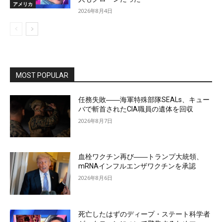
アメリカ
2026年8月4日
MOST POPULAR
任務失敗――海軍特殊部隊SEALs、キュー
バで斬首されたCIA職員の遺体を回収
2026年8月7日
血栓ワクチン再び――トランプ大統領、
mRNAインフルエンザワクチンを承認
2026年8月6日
死亡したはずのディープ・ステート科学者