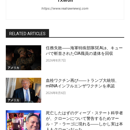
TXWon
https://www.realrawnewsj.com
RELATED ARTICLES
任務失敗――海軍特殊部隊SEALs、キュー
バで斬首されたCIA職員の遺体を回収
2026年8月7日
アメリカ
血栓ワクチン再び――トランプ大統領、
mRNAインフルエンザワクチンを承認
2026年8月6日
アメリカ
死亡したはずのディープ・ステート科学者
が、クローンについて警告するためマー
ル・ア・ラーゴに現れる――しかし実は本
人もクローンだった