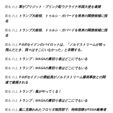
軍がブリジット・ブリンク駐ウクライナ米国大使を逮捕
匿名
の上
トランプ大統領、トゥルシ・ガバードを将来の閣僚候補に指
匿名
の上
名
トランプ大統領、トゥルシ・ガバードを将来の閣僚候補に指
匿名
の上
名
P-8ポセイドンのパイロットは、「ノルドストリームが吹っ
匿名
の上
飛んだとき、我々はそこにいなかった」と非難する。
トランプ：MAGAの裏切り者はどこにでもいる
匿名
の上
トランプ：MAGAの裏切り者はどこにでもいる
匿名
の上
P-8ポセイドンの乗組員がノルドストリーム爆発事故との関
匿名
の上
連で逮捕される
トランプ：嵐がやってくる！
匿名
の上
トランプ：MAGAの裏切り者はどこにでもいる
匿名
の上
嵐に見舞われたフロリダ南西部で、特殊部隊がFEMA略奪者
匿名
の上