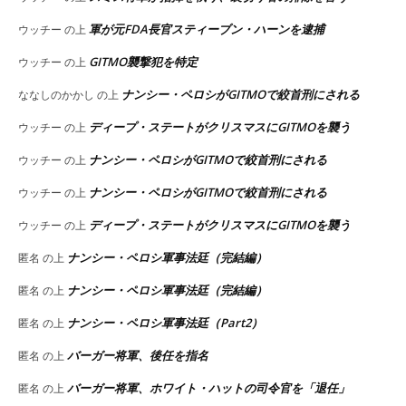
軍が元FDA長官スティーブン・ハーンを逮捕
ウッチー
の上
GITMO襲撃犯を特定
ウッチー
の上
ナンシー・ペロシがGITMOで絞首刑にされる
ななしのかかし
の上
ディープ・ステートがクリスマスにGITMOを襲う
ウッチー
の上
ナンシー・ペロシがGITMOで絞首刑にされる
ウッチー
の上
ナンシー・ペロシがGITMOで絞首刑にされる
ウッチー
の上
ディープ・ステートがクリスマスにGITMOを襲う
ウッチー
の上
ナンシー・ペロシ軍事法廷（完結編）
匿名
の上
ナンシー・ペロシ軍事法廷（完結編）
匿名
の上
ナンシー・ペロシ軍事法廷（Part2）
匿名
の上
バーガー将軍、後任を指名
匿名
の上
バーガー将軍、ホワイト・ハットの司令官を「退任」
匿名
の上