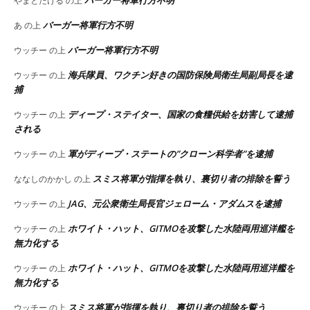
やまとたける
の上
バーガー将軍行方不明
あ
の上
バーガー将軍行方不明
ウッチー
の上
海兵隊員、ワクチン好きの国防保険局衛生局副局長を逮
ウッチー
の上
捕
ディープ・ステイター、国家の食糧供給を妨害して逮捕
ウッチー
の上
される
軍がディープ・ステートの”クローン科学者”を逮捕
ウッチー
の上
スミス将軍が指揮を執り、裏切り者の排除を誓う
ななしのかかし
の上
JAG、元公衆衛生局長官ジェローム・アダムスを逮捕
ウッチー
の上
ホワイト・ハット、GITMOを攻撃した水陸両用巡洋艦を
ウッチー
の上
無力化する
ホワイト・ハット、GITMOを攻撃した水陸両用巡洋艦を
ウッチー
の上
無力化する
スミス将軍が指揮を執り、裏切り者の排除を誓う
ウッチー
の上