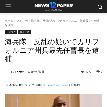
ホーム
アメリカ
海兵隊、反乱の疑いでカリフォルニア州兵最先任曹長
を逮捕
アメリカ
ニュース
海兵隊、反乱の疑いでカリフ
ォルニア州兵最先任曹長を逮
捕
By
TXWon
2025年6月9日
1070
0
By Michael Baxter -2025年6月9日（
Real Raw News
より翻訳）