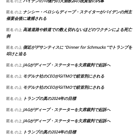
バイデンの10億円の大酒飲みの祝賀会の内幕
匿名
の上
ナンシー・ペロシらディープ・ステイターがバイデンの州主
匿名
の上
催宴会後に逮捕される
高速道路や鉄道での数え切れないほどのワクチンによる死亡
匿名
の上
例
側近がデサンティスに “Dinner for Schmucks “でトランプを
匿名
の上
叩けと迫る
JAGがディープ・ステーターを欠席裁判で起訴へ
匿名
の上
モデルナ社のCEOがGITMOで絞首刑にされる
匿名
の上
モデルナ社のCEOがGITMOで絞首刑にされる
匿名
の上
トランプの真の2024年の目標
匿名
の上
JAGがディープ・ステーターを欠席裁判で起訴へ
匿名
の上
JAGがディープ・ステーターを欠席裁判で起訴へ
匿名
の上
トランプの真の2024年の目標
匿名
の上