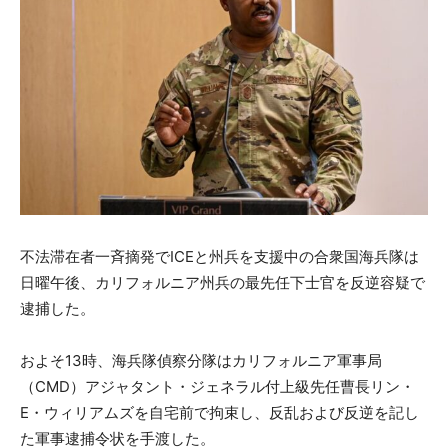
不法滞在者一斉摘発でICEと州兵を支援中の合衆国海兵隊は
日曜午後、カリフォルニア州兵の最先任下士官を反逆容疑で
逮捕した。
およそ13時、海兵隊偵察分隊はカリフォルニア軍事局
（CMD）アジャタント・ジェネラル付上級先任曹長リン・
E・ウィリアムズを自宅前で拘束し、反乱および反逆を記し
た軍事逮捕令状を手渡した。