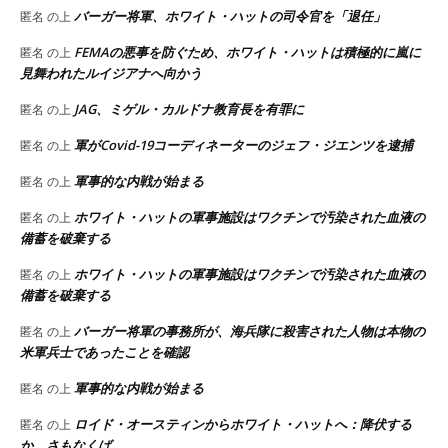
バーガー将軍、ホワイト・ハットの司令官を「退任」
匿名
の上
FEMAの悪事を防ぐため、ホワイト・ハットは積極的に嵐に
匿名
の上
見舞われたルイジアナへ向かう
JAG、ミゲル・カルドナ教育長を有罪に
匿名
の上
軍がCovid-19コーディネーターのジェフ・ジエンツを逮捕
匿名
の上
軍事的な内戦が始まる
匿名
の上
ホワイト・ハットの軍事施設はワクチンで汚染された血液の
匿名
の上
備蓄を破棄する
ホワイト・ハットの軍事施設はワクチンで汚染された血液の
匿名
の上
備蓄を破棄する
バーガー将軍の事務所が、海兵隊に殺害された人物は本物の
匿名
の上
米軍兵士であったことを確認
軍事的な内戦が始まる
匿名
の上
ロイド・オースティンからホワイト・ハットへ：降伏する
匿名
の上
か、さもなくば