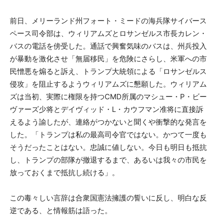
前日、メリーランド州フォート・ミードの海兵隊サイバース
ペース司令部は、ウィリアムズとロサンゼルス市長カレン・
バスの電話を傍受した。通話で興奮気味のバスは、州兵投入
が暴動を激化させ「無届移民」を危険にさらし、米軍への市
民憎悪を煽ると訴え、トランプ大統領による「ロサンゼルス
侵攻」を阻止するようウィリアムズに懇願した。ウィリアム
ズは当初、実際に権限を持つCMD所属のマシュー・P・ビー
ヴァーズ少将とデイヴィッド・L・カウフマン准将に直接訴
えるよう諭したが、連絡がつかないと聞くや衝撃的な発言を
した。「トランプは私の最高司令官ではない。かつて一度も
そうだったことはない。忠誠に値しない。今日も明日も抵抗
し、トランプの部隊が撤退するまで、あるいは我々の市民を
放っておくまで抵抗し続ける」。
この毒々しい言辞は合衆国憲法擁護の誓いに反し、明白な反
逆である、と情報筋は語った。