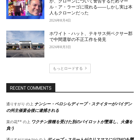
が、クローンについて警告するためマー
ル・ア・ラーゴに現れる――しかし実は本
人もクローンだった
2026年8月4日
ホワイト・ハット、テキサス州ベクサー郡
で中間選挙の不正工作を発見
2026年8月3日
もっとロードする
RECENT COMMENTS
ナンシー・ペロシらディープ・ステイターがバイデン
通りすがり
の上
の州主催宴会後に逮捕される
ワクチン接種を受けた別のパイロットが墜落し、火傷を
菜の花**
の上
負う
ディープ・ステートがクリスマスにGITMOを襲
通りすがりme too
の上