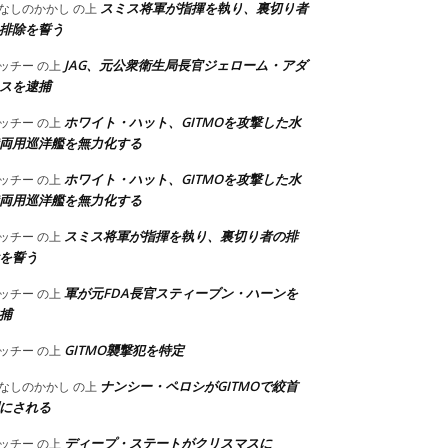
スミス将軍が指揮を執り、裏切り者
なしのかかし
の上
排除を誓う
JAG、元公衆衛生局長官ジェローム・アダ
ッチー
の上
スを逮捕
ホワイト・ハット、GITMOを攻撃した水
ッチー
の上
両用巡洋艦を無力化する
ホワイト・ハット、GITMOを攻撃した水
ッチー
の上
両用巡洋艦を無力化する
スミス将軍が指揮を執り、裏切り者の排
ッチー
の上
を誓う
軍が元FDA長官スティーブン・ハーンを
ッチー
の上
捕
GITMO襲撃犯を特定
ッチー
の上
ナンシー・ペロシがGITMOで絞首
なしのかかし
の上
にされる
ディープ・ステートがクリスマスに
ッチー
の上