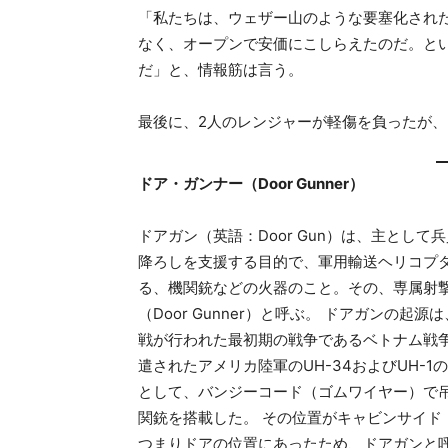
「私たちは、ウェザー山のような要塞化され
なく、オープンで安価にこしらえたのだ。と
だ」と、情報筋は言う。
最後に、2人のレンジャーが軽傷を負ったが
ドア・ガンナー（Door Gunner）
ドアガン（英語：Door Gun）は、主として
降ろしを支援する目的で、軍用輸送ヘリコプ
る、機関銃などの火器のこと。その、専属射
（Door Gunner）と呼ぶ。 ドアガンの起
戦が行われた最初期の戦争であるベトナム戦争
遣されたアメリカ陸軍のUH-34およびUH-
として、バンジーコード（ゴムワイヤー）で吊
関銃を搭載した。 その位置がキャビンサイド
つまりドアの位置にあったため、ドアガンと呼ばれ