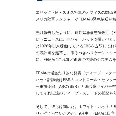
エリック・M・スミス将軍のオフィスの関係者がR
メリカ陸軍レンジャーがFEMAの緊急放送を
先月報告したように、連邦緊急事態管理庁（F
いうニュースは、ホワイトハットを驚かせた。彼
と1976年以来稼働しているEBSを占領してお
の設計図を起草し、来るべきハリケーン・シ
に、FEMAにこれほど迅速に代替のシステム
FEMAの場当たり的な発表（ディープ・ステ
ハット評議会はEBSのコントロール・センタ
ー軍司令部（ARCYBER）と海兵隊サイバ
してそれ以遠のディープ・ステートの雑談を
そして、彼らは聞いた。ホワイト・ハットの
りが混ざっていたのだ。9月中、FEMAは目立