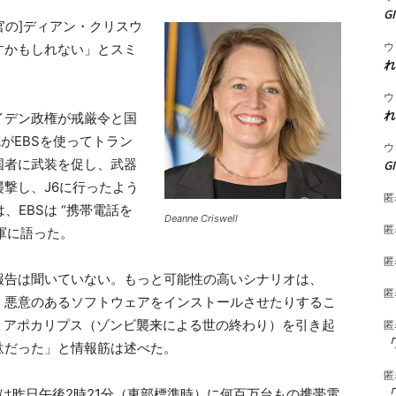
G
官の]ディアン・クリスウ
ウ
すかもしれない」とスミ
れ
ウ
れ
イデン政権が戒厳令と国
がEBSを使ってトラン
ウ
国者に武装を促し、武器
G
撃し、J6に行ったよう
匿
、EBSは “携帯電話を
Deanne Criswell
匿
軍に語った。
匿
報告は聞いていない。もっと可能性の高いシナリオは、
匿
り、悪意のあるソフトウェアをインストールさせたりするこ
・アポカリプス（ゾンビ襲来による世の終わり）を引き起
匿
「
駄だった」と情報筋は述べた。
匿
「
BSは昨日午後2時21分（東部標準時）に何百万台もの携帯電