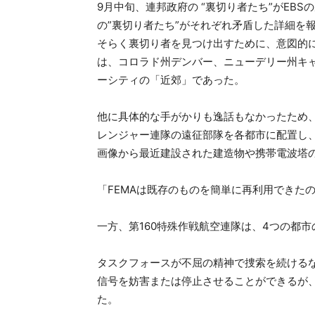
9月中旬、連邦政府の “裏切り者たち”がEB
の”裏切り者たち”がそれぞれ矛盾した詳細を
そらく裏切り者を見つけ出すために、意図的
は、コロラド州デンバー、ニューデリー州キ
ーシティの「近郊」であった。
他に具体的な手がかりも逸話もなかったため、
レンジャー連隊の遠征部隊を各都市に配置し、
画像から最近建設された建造物や携帯電波塔
「FEMAは既存のものを簡単に再利用できた
一方、第160特殊作戦航空連隊は、4つの都
タスクフォースが不屈の精神で捜索を続けるな
信号を妨害または停止させることができるが、
た。