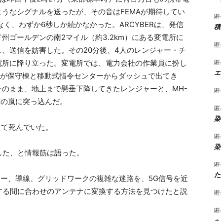
ようなシグナルを送ったが、その音はFEMAが期待してい
匿
なく、わずか6秒しか続かなかった。ARCYBERは、発信
積
州ゴールデンの南2マイル（約3.2km）にある変電所に
匿
し、送信を妨害した。その20分後、4人のレンジャー・チ
匿
電所に降り立った。変電所では、電力会社の作業員に扮し
エ
職員が保守棟と移動式指令センターからダッシュで出てき
そのまま、地上まで懸垂下降してきたレンジャーと、MH-
匿
撃の嵐に突っ込んだ。
匿
染
して死んでいた。
匿
染
した、と情報筋は語った。
匿
た
レー、導線、グリッドワークの複雑な迷路を、5G信号を近
する間に合わせのアンテナに変換する方法を見つけたと説
匿
匿
へ