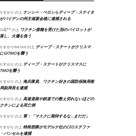
ナンシー・ペロシらディープ・ステイタ
りすがり
の上
がバイデンの州主催宴会後に逮捕される
ワクチン接種を受けた別のパイロットが
の花**
の上
落し、火傷を負う
ディープ・ステートがクリスマ
りすがりme too
の上
にGITMOを襲う
ディープ・ステートがクリスマスに
りすがり
の上
ITMOを襲う
海兵隊員、ワクチン好きの国防保険局衛
りすがり
の上
局副局長を逮捕
高速道路や鉄道での数え切れないほどの
りすがり
の上
クチンによる死亡例
軍：「マスクに期待するな…まだだ」
りすがり
の上
特殊部隊がモデルナ社のCEOステファ
りすがり
の上
・バンセルを逮捕