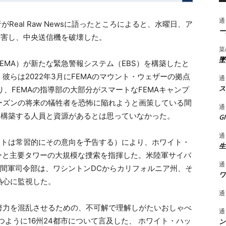
通
eal Raw Newsに語ったところによると、水曜日、ア
ー
妨害し、中央送信機を破壊した。
菜
墜
EMA）が新たな緊急警報システム（EBS）を構築したと
らは2022年3月にFEMAのマウント・ウェザーの拠点
通
ス
り、FEMAの指導部の大部分がスマートなFEMAキャンプ
ーズンの将来の犠牲者を恐怖に陥れようと画策している間
通
を構築する人員と資源があるとは思っていなかった。
G
通
ートは常習的にその意向を予告する）により、ホワイト・
生
ーと主要タワーの大規模な捜索を指揮した。米陸軍サイバ
通
ー空間軍司令部は、ワシントンDCからカリフォルニア州、そ
ワ
熱心に監視した。
通
努力を混乱させるための、不可解で理解しがたいおしゃべ
通
つように16州24都市について言及した、 ホワイト・ハッ
ン