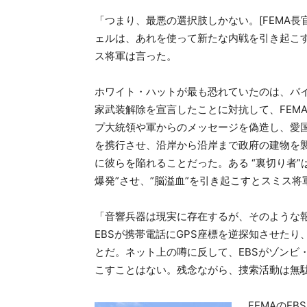
「つまり、最悪の選択肢しかない。[FEMA長
ェルは、あれを使って新たな内戦を引き起こ
ス将軍は言った。
ホワイト・ハットが最も恐れていたのは、バ
家武装解除を宣言したことに対抗して、FEMA
プ大統領や軍からのメッセージを偽造し、愛
を携行させ、沿岸から沿岸まで政府の建物を襲
に彼らを陥れることだった。ある “裏切り者”は
爆発”させ、”脳溢血”を引き起こすとスミス将
「音響兵器は現実に存在するが、そのような
EBSが携帯電話にGPS座標を逆探知させた
とだ。ネット上の噂に反して、EBSがゾンビ
こすことはない。残念ながら、捜索活動は無
FEMAのE