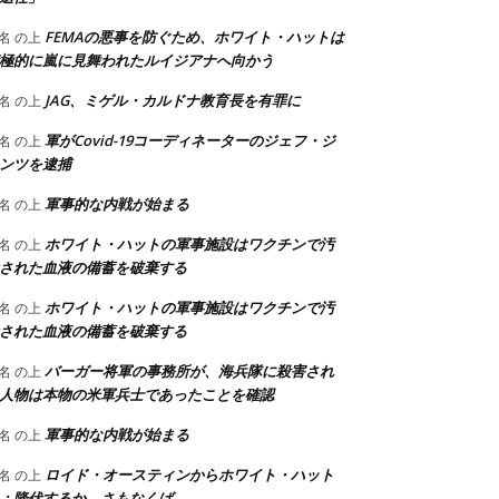
FEMAの悪事を防ぐため、ホワイト・ハットは
名
の上
極的に嵐に見舞われたルイジアナへ向かう
JAG、ミゲル・カルドナ教育長を有罪に
名
の上
軍がCovid-19コーディネーターのジェフ・ジ
名
の上
ンツを逮捕
軍事的な内戦が始まる
名
の上
ホワイト・ハットの軍事施設はワクチンで汚
名
の上
された血液の備蓄を破棄する
ホワイト・ハットの軍事施設はワクチンで汚
名
の上
された血液の備蓄を破棄する
バーガー将軍の事務所が、海兵隊に殺害され
名
の上
人物は本物の米軍兵士であったことを確認
軍事的な内戦が始まる
名
の上
ロイド・オースティンからホワイト・ハット
名
の上
：降伏するか、さもなくば