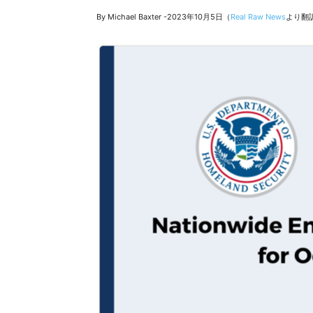
By Michael Baxter -2023年10月5日（
Real Raw News
より翻