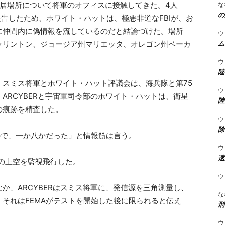
な
Sの居場所について将軍のオフィスに接触してきた。4人
の
報告したため、ホワイト・ハットは、極悪非道なFBIが、お
に仲間内に偽情報を流しているのだと結論づけた。場所
ウ
ム
ャリントン、ジョージア州マリエッタ、オレゴン州ベーカ
ウ
陸
スミス将軍とホワイト・ハット評議会は、海兵隊と第75
ウ
ARCYBERと宇宙軍司令部のホワイト・ハットは、衛星
陸
の痕跡を精査した。
ウ
除
ので、一か八かだった」と情報筋は言う。
ウ
逮
市の上空を監視飛行した。
ウ
か、ARCYBERはスミス将軍に、発信源を三角測量し、
な
それはFEMAがテストを開始した後に限られると伝え
刑
ウ