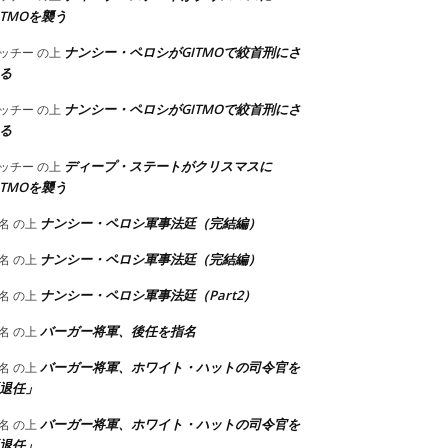
ITMOを襲う
ナンシー・ペロシがGITMOで絞首刑にさ
ッチー
の上
る
ナンシー・ペロシがGITMOで絞首刑にさ
ッチー
の上
る
ディープ・ステートがクリスマスに
ッチー
の上
ITMOを襲う
ナンシー・ペロシ軍事法廷（完結編）
名
の上
ナンシー・ペロシ軍事法廷（完結編）
名
の上
ナンシー・ペロシ軍事法廷（Part2）
名
の上
バーガー将軍、後任を指名
名
の上
バーガー将軍、ホワイト・ハットの司令官を
名
の上
退任」
バーガー将軍、ホワイト・ハットの司令官を
名
の上
退任」