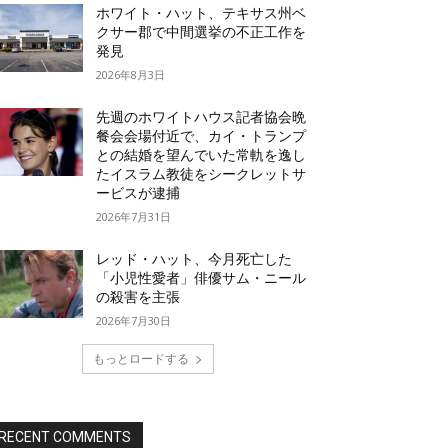
ホワイト・ハット、テキサス州ベ
クサー郡で中間選挙の不正工作を
発見
2026年8月3日
先週のホワイトハウス記者協会晩
餐会会場付近で、カイ・トランプ
との結婚を望んでいた常軌を逸し
たイスラム教徒をシークレットサ
ービスが逮捕
2026年7月31日
レッド・ハット、今月死亡した
「小児性愛者」俳優サム・ニール
の殺害を主張
2026年7月30日
もっとロードする
RECENT COMMENTS