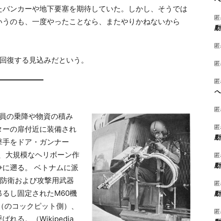
たバンカーや地下要塞を期待していた。しかし、そうでは
匿
いうのも、一度やったことなら、またやりかねないから
動
匿
、回復する見込みだという。
匿
匿
へ
匿
兵員の乗降や物資の積み
匿
ターの扉付近に装備され
動
撃手をドア・ガンナー
源は、大規模なヘリボーン作
匿
動
に遡る。 ベトナムに派
1の防衛および攻撃用武器
匿
るし固定されたM60機
動
（のコックピット側）、
匿
る。（Wikipedia