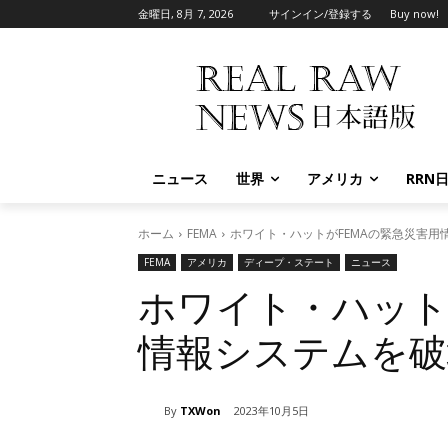
金曜日, 8月 7, 2026
サインイン/登録する
Buy now!
ニュース
世界
アメリカ
RRN
ホーム
FEMA
ホワイト・ハットがFEMAの緊急災害用
FEMA
アメリカ
ディープ・ステート
ニュース
ホワイト・ハット
情報システムを破
By
TXWon
2023年10月5日