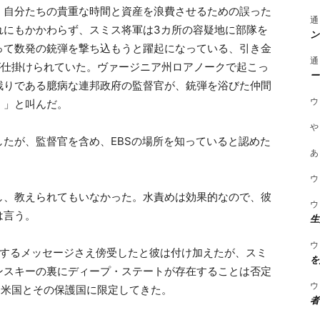
、自分たちの貴重な時間と資産を浪費させるための誤った
通
れにもかかわらず、スミス将軍は3カ所の容疑地に部隊を
ン
って数発の銃弾を撃ち込もうと躍起になっている、引き金
通
が仕掛けられていた。ヴァージニア州ロアノークで起こっ
ー
残りである臆病な連邦政府の監督官が、銃弾を浴びた仲間
ウ
！」と叫んだ。
や
たが、監督官を含め、EBSの場所を知っていると認めた
あ
ウ
し、教えられてもいなかった。水責めは効果的なので、彼
ウ
は言う。
生
ウ
主張するメッセージさえ傍受したと彼は付け加えたが、スミ
を
ンスキーの裏にディープ・ステートが存在することは否定
ウ
を米国とその保護国に限定してきた。
者