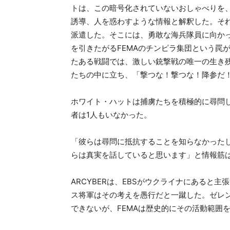
トは、この暗号化されていないおしゃべりを
誘導、人を惑わすような情報と解釈した。そ
派遣した。そこには、勇敢な海兵隊員に向か
を引きたがるFEMAのチンピラ集団という罠
たある戦闘では、激しい銃撃戦の唯一の生き
たちの中に立ち、「撃つな！撃つな！降参だ
ホワイト・ハットは捕虜たちを積極的に尋問し
者は1人もいなかった。
「彼らは尋問に抵抗することを知らなかった
らは真実を話していると思います」と情報筋
ARCYBERは、EBSがウクライナにあると
ス将軍はその考えを愚行だと一蹴した。ゼレ
できないが、FEMAは歴史的にその活動範囲