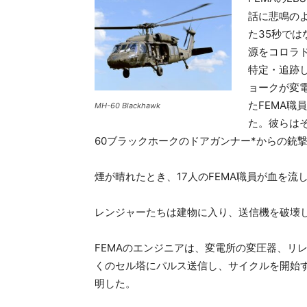
話に悲鳴の
た35秒では
源をコロラド
特定・追跡
ョークが変
たFEMA
MH-60 Blackhawk
た。彼らは
60ブラックホークのドアガンナー*からの銃
煙が晴れたとき、17人のFEMA職員が血を流
レンジャーたちは建物に入り、送信機を破壊
FEMAのエンジニアは、変電所の変圧器、リ
くのセル塔にパルス送信し、サイクルを開始
明した。