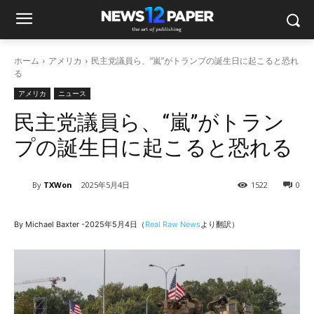
ホーム
アメリカ
民主党議員ら、“嵐”がトランプの誕生日に起こると恐れ
る
アメリカ
ニュース
民主党議員ら、“嵐”がトラン
プの誕生日に起こると恐れる
By
TXWon
2025年5月4日
1522
0
By Michael Baxter -2025年5月4日（
Real Raw News
より翻訳）