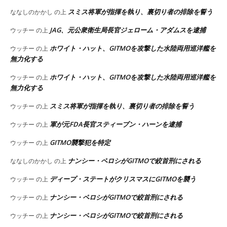
スミス将軍が指揮を執り、裏切り者の排除を誓う
ななしのかかし
の上
JAG、元公衆衛生局長官ジェローム・アダムスを逮捕
ウッチー
の上
ホワイト・ハット、GITMOを攻撃した水陸両用巡洋艦を
ウッチー
の上
無力化する
ホワイト・ハット、GITMOを攻撃した水陸両用巡洋艦を
ウッチー
の上
無力化する
スミス将軍が指揮を執り、裏切り者の排除を誓う
ウッチー
の上
軍が元FDA長官スティーブン・ハーンを逮捕
ウッチー
の上
GITMO襲撃犯を特定
ウッチー
の上
ナンシー・ペロシがGITMOで絞首刑にされる
ななしのかかし
の上
ディープ・ステートがクリスマスにGITMOを襲う
ウッチー
の上
ナンシー・ペロシがGITMOで絞首刑にされる
ウッチー
の上
ナンシー・ペロシがGITMOで絞首刑にされる
ウッチー
の上