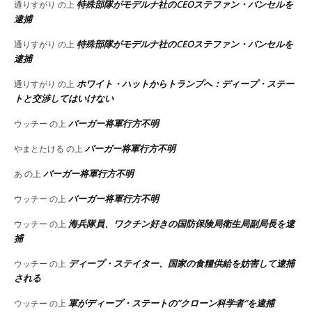
特殊部隊がモデルナ社のCEOステファン・バンセルを
通りすがり
の上
逮捕
特殊部隊がモデルナ社のCEOステファン・バンセルを
通りすがり
の上
逮捕
ホワイト・ハットからトランプへ：ディープ・ステー
通りすがり
の上
トと交渉してはいけない
バーガー将軍行方不明
ウッチー
の上
バーガー将軍行方不明
やまとたける
の上
バーガー将軍行方不明
あ
の上
バーガー将軍行方不明
ウッチー
の上
海兵隊員、ワクチン好きの国防保険局衛生局副局長を逮
ウッチー
の上
捕
ディープ・ステイター、国家の食糧供給を妨害して逮捕
ウッチー
の上
される
軍がディープ・ステートの”クローン科学者”を逮捕
ウッチー
の上