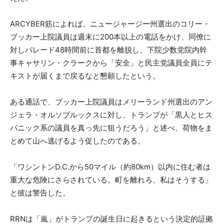
ARCYBER筋によれば、ニュージャージー州選出のコリー・
ブッカー上院議員は週末に200本以上の電話をかけ、同僚に
対しパレード48時間前に首都を離脱し、下院少数党院内幹
事キャサリン・クラークから「安全」と民主党議員全員にテ
キストが届くまで戻るなと懇願したという。
ある通話で、ブッカー上院議員はメリーランド州選出のアン
ジェラ・オルソブルックスに対し、トランプが「黒人とヒス
パニック系の議員を真っ先に狙うだろう」と述べ、荷物をま
とめて山へ逃げるよう促したのである。
「ワシントンD.C.から50マイル（約80km）以内に住む者は
重大な危険にさらされている。町を離れろ、私はそうする」
と彼は警告した。
RRNは「嵐」がトランプの誕生日に起きるという決定的証拠