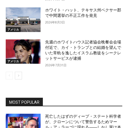
ホワイト・ハット、テキサス州ベクサー郡
で中間選挙の不正工作を発見
2026年8月3日
アメリカ
先週のホワイトハウス記者協会晩餐会会場
付近で、カイ・トランプとの結婚を望んで
いた常軌を逸したイスラム教徒をシークレ
ットサービスが逮捕
アメリカ
2026年7月31日
MOST POPULAR
死亡したはずのディープ・ステート科学者
が、クローンについて警告するためマー
ル・ア・ラーゴに現れる――しかし実は本