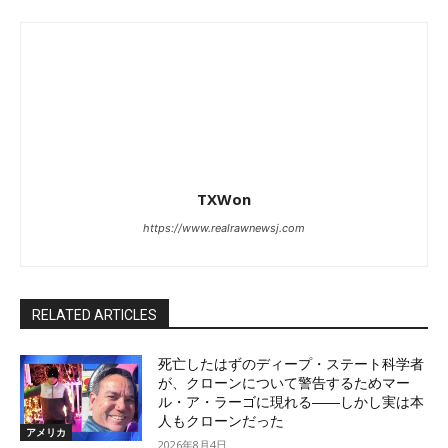
TXWon
https://www.realrawnewsj.com
RELATED ARTICLES
死亡したはずのディープ・ステート科学者
が、クローンについて警告するためマー
ル・ア・ラーゴに現れる――しかし実は本
人もクローンだった
アメリカ
2026年8月4日