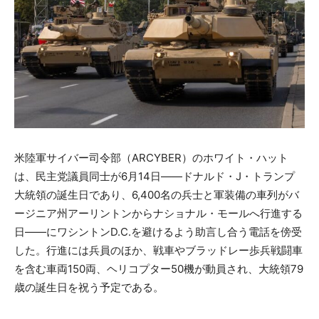
米陸軍サイバー司令部（ARCYBER）のホワイト・ハット
は、民主党議員同士が6月14日――ドナルド・J・トランプ
大統領の誕生日であり、6,400名の兵士と軍装備の車列がバ
ージニア州アーリントンからナショナル・モールへ行進する
日――にワシントンD.C.を避けるよう助言し合う電話を傍受
した。行進には兵員のほか、戦車やブラッドレー歩兵戦闘車
を含む車両150両、ヘリコプター50機が動員され、大統領79
歳の誕生日を祝う予定である。