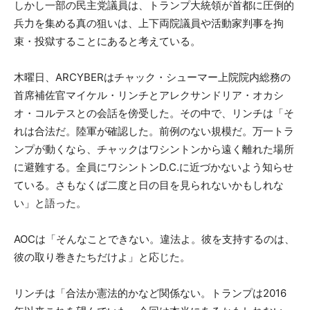
しかし一部の民主党議員は、トランプ大統領が首都に圧倒的
兵力を集める真の狙いは、上下両院議員や活動家判事を拘
束・投獄することにあると考えている。
木曜日、ARCYBERはチャック・シューマー上院院内総務の
首席補佐官マイケル・リンチとアレクサンドリア・オカシ
オ・コルテスとの会話を傍受した。その中で、リンチは「そ
れは合法だ。陸軍が確認した。前例のない規模だ。万一トラ
ンプが動くなら、チャックはワシントンから遠く離れた場所
に避難する。全員にワシントンD.C.に近づかないよう知らせ
ている。さもなくば二度と日の目を見られないかもしれな
い」と語った。
AOCは「そんなことできない。違法よ。彼を支持するのは、
彼の取り巻きたちだけよ」と応じた。
リンチは「合法か憲法的かなど関係ない。トランプは2016