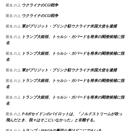
ウクライナのCGI戦争
匿名
の上
ウクライナのCGI戦争
匿名
の上
軍がブリジット・ブリンク駐ウクライナ米国大使を逮捕
匿名
の上
トランプ大統領、トゥルシ・ガバードを将来の閣僚候補に指
匿名
の上
名
トランプ大統領、トゥルシ・ガバードを将来の閣僚候補に指
匿名
の上
名
軍がブリジット・ブリンク駐ウクライナ米国大使を逮捕
匿名
の上
トランプ大統領、トゥルシ・ガバードを将来の閣僚候補に指
匿名
の上
名
トランプ大統領、トゥルシ・ガバードを将来の閣僚候補に指
匿名
の上
名
P-8ポセイドンのパイロットは、「ノルドストリームが吹っ
匿名
の上
飛んだとき、我々はそこにいなかった」と非難する。
トランプ：MAGAの裏切り者はどこにでもいる
匿名
の上