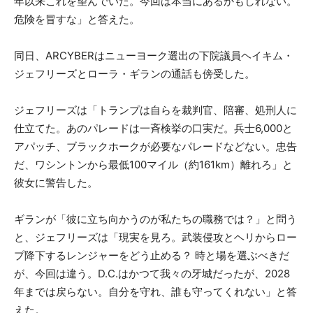
年以来これを望んでいた。今回は本当にあるかもしれない。
危険を冒すな」と答えた。
同日、ARCYBERはニューヨーク選出の下院議員ヘイキム・
ジェフリーズとローラ・ギランの通話も傍受した。
ジェフリーズは「トランプは自らを裁判官、陪審、処刑人に
仕立てた。あのパレードは一斉検挙の口実だ。兵士6,000と
アパッチ、ブラックホークが必要なパレードなどない。忠告
だ、ワシントンから最低100マイル（約161km）離れろ」と
彼女に警告した。
ギランが「彼に立ち向かうのが私たちの職務では？」と問う
と、ジェフリーズは「現実を見ろ。武装侵攻とヘリからロー
プ降下するレンジャーをどう止める？ 時と場を選ぶべきだ
が、今回は違う。D.C.はかつて我々の牙城だったが、2028
年までは戻らない。自分を守れ、誰も守ってくれない」と答
えた。