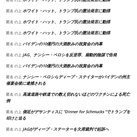
ホワイト・ハット、トランプ氏の憲法発言に動揺
匿名
の上
ホワイト・ハット、トランプ氏の憲法発言に動揺
匿名
の上
ホワイト・ハット、トランプ氏の憲法発言に動揺
匿名
の上
バイデンの10億円の大酒飲みの祝賀会の内幕
匿名
の上
JAG、ナンシー・ペロシを反逆罪、扇動的陰謀で告発
匿名
の上
バイデンの10億円の大酒飲みの祝賀会の内幕
匿名
の上
ナンシー・ペロシらディープ・ステイターがバイデンの州主
匿名
の上
催宴会後に逮捕される
高速道路や鉄道での数え切れないほどのワクチンによる死亡
匿名
の上
例
側近がデサンティスに “Dinner for Schmucks “でトランプを
匿名
の上
叩けと迫る
JAGがディープ・ステーターを欠席裁判で起訴へ
匿名
の上