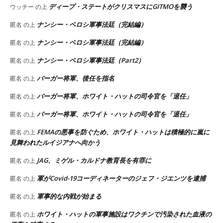
ディープ・ステートがクリスマスにGITMOを襲う
ウッチー
の上
ナンシー・ペロシ軍事法廷（完結編）
匿名
の上
ナンシー・ペロシ軍事法廷（完結編）
匿名
の上
ナンシー・ペロシ軍事法廷（Part2）
匿名
の上
バーガー将軍、後任を指名
匿名
の上
バーガー将軍、ホワイト・ハットの司令官を「退任」
匿名
の上
バーガー将軍、ホワイト・ハットの司令官を「退任」
匿名
の上
FEMAの悪事を防ぐため、ホワイト・ハットは積極的に嵐に
匿名
の上
見舞われたルイジアナへ向かう
JAG、ミゲル・カルドナ教育長を有罪に
匿名
の上
軍がCovid-19コーディネーターのジェフ・ジエンツを逮捕
匿名
の上
軍事的な内戦が始まる
匿名
の上
ホワイト・ハットの軍事施設はワクチンで汚染された血液の
匿名
の上