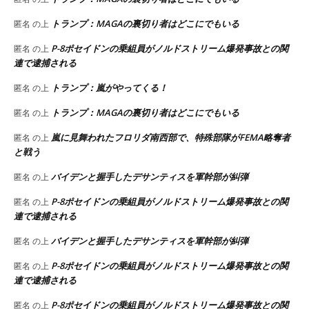
トランプ：MAGAの裏切り者はどこにでもいる
匿名
の上
P-8ポセイドンの乗組員がノルドストリーム爆発事故との関
匿名
の上
連で逮捕される
トランプ：嵐がやってくる！
匿名
の上
トランプ：MAGAの裏切り者はどこにでもいる
匿名
の上
嵐に見舞われたフロリダ南西部で、特殊部隊がFEMA略奪者
匿名
の上
と戦う
バイデンと握手したデサンティスを軍幹部が糾弾
匿名
の上
P-8ポセイドンの乗組員がノルドストリーム爆発事故との関
匿名
の上
連で逮捕される
バイデンと握手したデサンティスを軍幹部が糾弾
匿名
の上
P-8ポセイドンの乗組員がノルドストリーム爆発事故との関
匿名
の上
連で逮捕される
P-8ポセイドンの乗組員がノルドストリーム爆発事故との関
匿名
の上