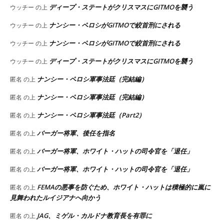
ディープ・ステートがクリスマスにGITMOを襲う
ウッチー
の上
ナンシー・ペロシがGITMOで絞首刑にされる
ウッチー
の上
ナンシー・ペロシがGITMOで絞首刑にされる
ウッチー
の上
ディープ・ステートがクリスマスにGITMOを襲う
ウッチー
の上
ナンシー・ペロシ軍事法廷（完結編）
匿名
の上
ナンシー・ペロシ軍事法廷（完結編）
匿名
の上
ナンシー・ペロシ軍事法廷（Part2）
匿名
の上
バーガー将軍、後任を指名
匿名
の上
バーガー将軍、ホワイト・ハットの司令官を「退任」
匿名
の上
バーガー将軍、ホワイト・ハットの司令官を「退任」
匿名
の上
FEMAの悪事を防ぐため、ホワイト・ハットは積極的に嵐に
匿名
の上
見舞われたルイジアナへ向かう
JAG、ミゲル・カルドナ教育長を有罪に
匿名
の上