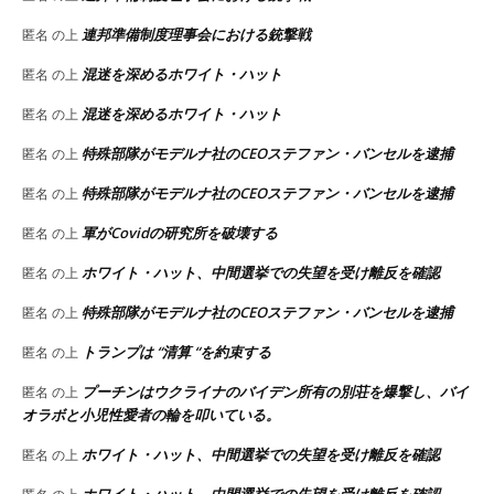
連邦準備制度理事会における銃撃戦
匿名
の上
混迷を深めるホワイト・ハット
匿名
の上
混迷を深めるホワイト・ハット
匿名
の上
特殊部隊がモデルナ社のCEOステファン・バンセルを逮捕
匿名
の上
特殊部隊がモデルナ社のCEOステファン・バンセルを逮捕
匿名
の上
軍がCovidの研究所を破壊する
匿名
の上
ホワイト・ハット、中間選挙での失望を受け離反を確認
匿名
の上
特殊部隊がモデルナ社のCEOステファン・バンセルを逮捕
匿名
の上
トランプは “清算 “を約束する
匿名
の上
プーチンはウクライナのバイデン所有の別荘を爆撃し、バイ
匿名
の上
オラボと小児性愛者の輪を叩いている。
ホワイト・ハット、中間選挙での失望を受け離反を確認
匿名
の上