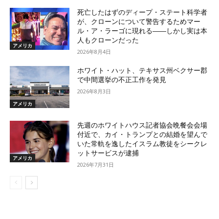
死亡したはずのディープ・ステート科学者
が、クローンについて警告するためマー
ル・ア・ラーゴに現れる――しかし実は本
人もクローンだった
アメリカ
2026年8月4日
ホワイト・ハット、テキサス州ベクサー郡
で中間選挙の不正工作を発見
2026年8月3日
アメリカ
先週のホワイトハウス記者協会晩餐会会場
付近で、カイ・トランプとの結婚を望んで
いた常軌を逸したイスラム教徒をシークレ
ットサービスが逮捕
アメリカ
2026年7月31日