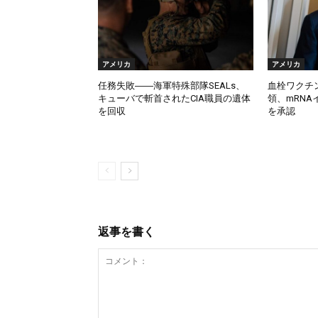
アメリカ
アメリカ
任務失敗――海軍特殊部隊SEALs、
血栓ワクチ
キューバで斬首されたCIA職員の遺体
領、mRN
を回収
を承認
返事を書く