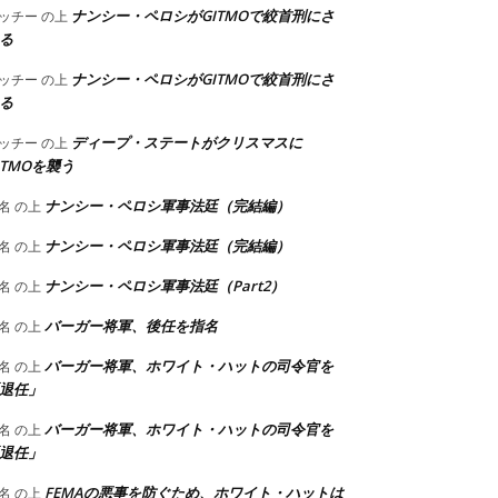
ナンシー・ペロシがGITMOで絞首刑にさ
ッチー
の上
る
ナンシー・ペロシがGITMOで絞首刑にさ
ッチー
の上
る
ディープ・ステートがクリスマスに
ッチー
の上
ITMOを襲う
ナンシー・ペロシ軍事法廷（完結編）
名
の上
ナンシー・ペロシ軍事法廷（完結編）
名
の上
ナンシー・ペロシ軍事法廷（Part2）
名
の上
バーガー将軍、後任を指名
名
の上
バーガー将軍、ホワイト・ハットの司令官を
名
の上
退任」
バーガー将軍、ホワイト・ハットの司令官を
名
の上
退任」
FEMAの悪事を防ぐため、ホワイト・ハットは
名
の上