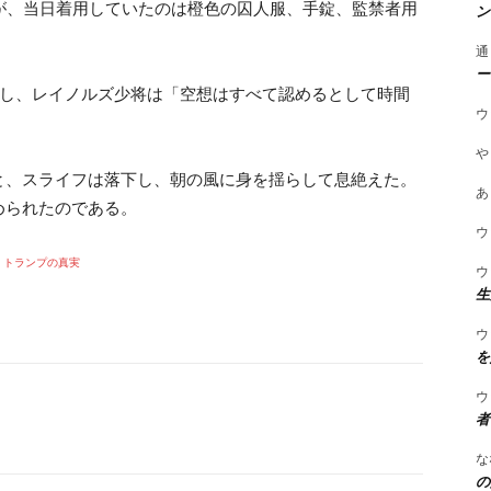
が、当日着用していたのは橙色の囚人服、手錠、監禁者用
ン
通
ー
対し、レイノルズ少将は「空想はすべて認めるとして時間
ウ
や
と、スライフは落下し、朝の風に身を揺らして息絶えた。
あ
められたのである。
ウ
トランプの真実
ウ
生
ウ
を
ウ
者
な
の