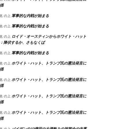
揺
軍事的な内戦が始まる
名
の上
軍事的な内戦が始まる
名
の上
ロイド・オースティンからホワイト・ハット
名
の上
：降伏するか、さもなくば
軍事的な内戦が始まる
名
の上
ホワイト・ハット、トランプ氏の憲法発言に
名
の上
揺
ホワイト・ハット、トランプ氏の憲法発言に
名
の上
揺
ホワイト・ハット、トランプ氏の憲法発言に
名
の上
揺
ホワイト・ハット、トランプ氏の憲法発言に
名
の上
揺
バイデンの10億円の大酒飲みの祝賀会の内幕
名
の上