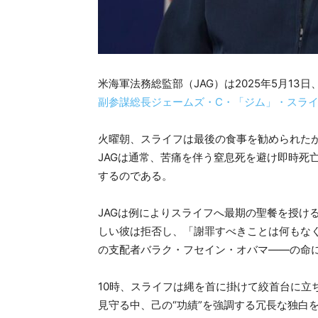
米海軍法務総監部（JAG）は2025年5月13
副参謀総長ジェームズ・C・「ジム」・スラ
火曜朝、スライフは最後の食事を勧められた
JAGは通常、苦痛を伴う窒息死を避け即時死
するのである。
JAGは例によりスライフへ最期の聖餐を授け
しい彼は拒否し、「謝罪すべきことは何もな
の支配者バラク・フセイン・オバマ――の命
10時、スライフは縄を首に掛けて絞首台に立
見守る中、己の“功績”を強調する冗長な独白