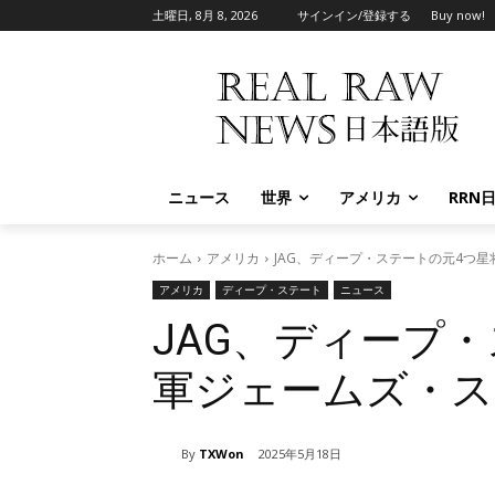
土曜日, 8月 8, 2026
サインイン/登録する
Buy now!
ニュース
世界
アメリカ
RRN
ホーム
アメリカ
JAG、ディープ・ステートの元4つ
アメリカ
ディープ・ステート
ニュース
JAG、ディープ
軍ジェームズ・ス
By
TXWon
2025年5月18日