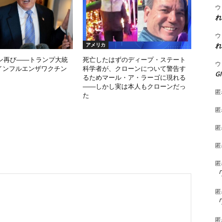
ウ
れ
ウ
れ
アメリカ
ン再び――トランプ大統
死亡したはずのディープ・ステート
ウ
Aインフルエンザワクチン
科学者が、クローンについて警告す
G
るためマール・ア・ラーゴに現れる
――しかし実は本人もクローンだっ
匿
た
匿
匿
匿
匿
「
匿
「
匿