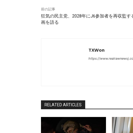
前の記事
狂気の民主党、2028年にJ6参加者を再収監す
画を語る
TXWon
https://www.realrawnewsj.
RELATED ARTICLES