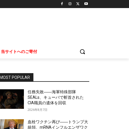
当サイトへのご寄付
MOST POPULAR
任務失敗――海軍特殊部隊
SEALs、キューバで斬首された
CIA職員の遺体を回収
2026年8月7日
血栓ワクチン再び――トランプ大
統領、mRNAインフルエンザワク