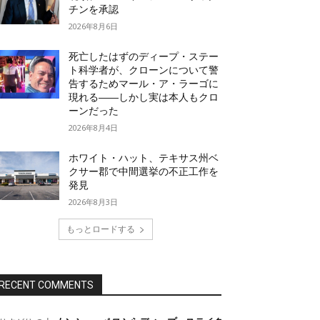
チンを承認
2026年8月6日
死亡したはずのディープ・ステー
ト科学者が、クローンについて警
告するためマール・ア・ラーゴに
現れる――しかし実は本人もクロ
ーンだった
2026年8月4日
ホワイト・ハット、テキサス州ベ
クサー郡で中間選挙の不正工作を
発見
2026年8月3日
もっとロードする
RECENT COMMENTS