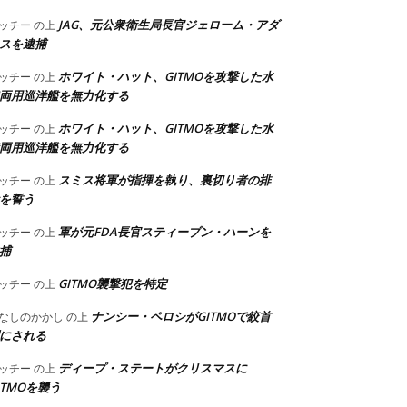
JAG、元公衆衛生局長官ジェローム・アダ
ッチー
の上
スを逮捕
ホワイト・ハット、GITMOを攻撃した水
ッチー
の上
両用巡洋艦を無力化する
ホワイト・ハット、GITMOを攻撃した水
ッチー
の上
両用巡洋艦を無力化する
スミス将軍が指揮を執り、裏切り者の排
ッチー
の上
を誓う
軍が元FDA長官スティーブン・ハーンを
ッチー
の上
捕
GITMO襲撃犯を特定
ッチー
の上
ナンシー・ペロシがGITMOで絞首
なしのかかし
の上
にされる
ディープ・ステートがクリスマスに
ッチー
の上
ITMOを襲う