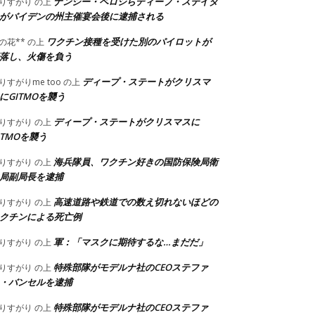
ナンシー・ペロシらディープ・ステイタ
りすがり
の上
がバイデンの州主催宴会後に逮捕される
ワクチン接種を受けた別のパイロットが
の花**
の上
落し、火傷を負う
ディープ・ステートがクリスマ
りすがりme too
の上
にGITMOを襲う
ディープ・ステートがクリスマスに
りすがり
の上
ITMOを襲う
海兵隊員、ワクチン好きの国防保険局衛
りすがり
の上
局副局長を逮捕
高速道路や鉄道での数え切れないほどの
りすがり
の上
クチンによる死亡例
軍：「マスクに期待するな…まだだ」
りすがり
の上
特殊部隊がモデルナ社のCEOステファ
りすがり
の上
・バンセルを逮捕
特殊部隊がモデルナ社のCEOステファ
りすがり
の上