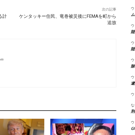
ウ
次の記事
ム
る計
ケンタッキー住民、竜巻被災後にFEMAを町から
追放
ウ
陸
ウ
陸
ウ
com
除
ウ
逮
ウ
な
刑
ウ
G