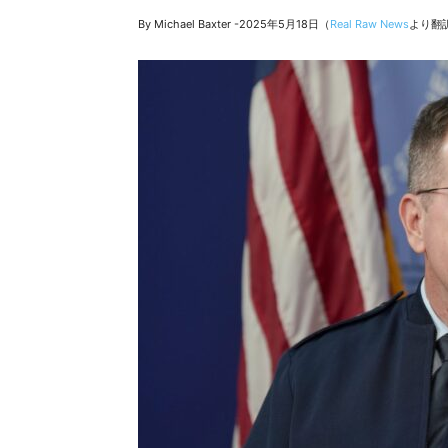
By Michael Baxter -2025年5月18日（
Real Raw News
より翻