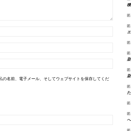
積
匿
匿
名
エ
前：
*
匿
E
メ
匿
ー
染
ウ
ル：
ェ
匿
*
ブ
染
私の名前、電子メール、そしてウェブサイトを保存してくだ
サ
イ
匿
た
ト：
匿
匿
へ
匿