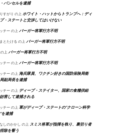
・バンセルを逮捕
ホワイト・ハットからトランプへ：ディ
りすがり
の上
プ・ステートと交渉してはいけない
バーガー将軍行方不明
ッチー
の上
バーガー将軍行方不明
まとたける
の上
バーガー将軍行方不明
の上
バーガー将軍行方不明
ッチー
の上
海兵隊員、ワクチン好きの国防保険局衛
ッチー
の上
局副局長を逮捕
ディープ・ステイター、国家の食糧供給
ッチー
の上
妨害して逮捕される
軍がディープ・ステートの”クローン科学
ッチー
の上
”を逮捕
スミス将軍が指揮を執り、裏切り者
なしのかかし
の上
排除を誓う