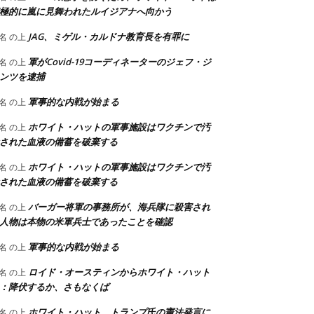
極的に嵐に見舞われたルイジアナへ向かう
JAG、ミゲル・カルドナ教育長を有罪に
名
の上
軍がCovid-19コーディネーターのジェフ・ジ
名
の上
ンツを逮捕
軍事的な内戦が始まる
名
の上
ホワイト・ハットの軍事施設はワクチンで汚
名
の上
された血液の備蓄を破棄する
ホワイト・ハットの軍事施設はワクチンで汚
名
の上
された血液の備蓄を破棄する
バーガー将軍の事務所が、海兵隊に殺害され
名
の上
人物は本物の米軍兵士であったことを確認
軍事的な内戦が始まる
名
の上
ロイド・オースティンからホワイト・ハット
名
の上
：降伏するか、さもなくば
ホワイト・ハット、トランプ氏の憲法発言に
名
の上