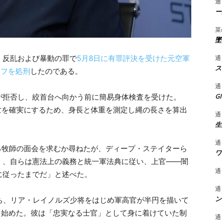
通
ー
菜
墜
通
日、反乱および暴動の罪で
5月8日に有罪評決を受けた元空軍
ス
イフを処刑
したのである。
通
G
が拒否し、絞首台へ向かう前に簡易身体検査を受けた。
亡を確実にするため、身長と体重を測定し縄の長さを算出
通
生
通
る牧師の面会を求むか尋ねたが、ディープ・ステイターら
ワ
く、自らは憲法上の義務と統一軍法典に従い、上官――闇
通
に従ったまでだ」と述べた。
通
ン
ち、リア・レイノルズ少将をはじめ軍高官が半円を描いて
を始めた。彼は「忠実なる士官」として身に着けていた制
通