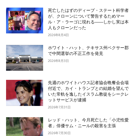
死亡したはずのディープ・ステート科学者
が、クローンについて警告するためマー
ル・ア・ラーゴに現れる――しかし実は本
人もクローンだった
2026年8月4日
ホワイト・ハット、テキサス州ベクサー郡
で中間選挙の不正工作を発見
2026年8月3日
先週のホワイトハウス記者協会晩餐会会場
付近で、カイ・トランプとの結婚を望んで
いた常軌を逸したイスラム教徒をシークレ
ットサービスが逮捕
2026年7月31日
レッド・ハット、今月死亡した「小児性愛
者」俳優サム・ニールの殺害を主張
2026年7月30日