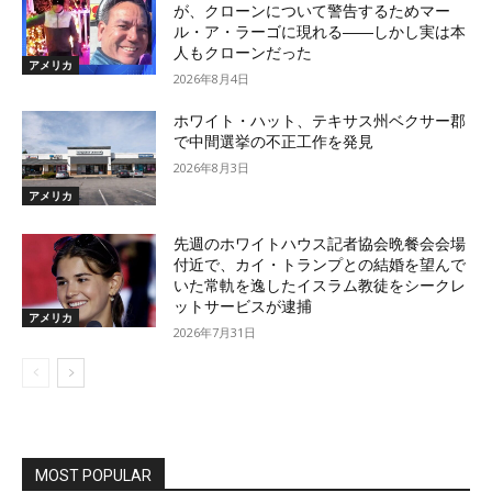
が、クローンについて警告するためマー
ル・ア・ラーゴに現れる――しかし実は本
人もクローンだった
アメリカ
2026年8月4日
ホワイト・ハット、テキサス州ベクサー郡
で中間選挙の不正工作を発見
2026年8月3日
アメリカ
先週のホワイトハウス記者協会晩餐会会場
付近で、カイ・トランプとの結婚を望んで
いた常軌を逸したイスラム教徒をシークレ
ットサービスが逮捕
アメリカ
2026年7月31日
MOST POPULAR