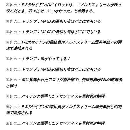
P-8ポセイドンのパイロットは、「ノルドストリームが吹っ
匿名
の上
飛んだとき、我々はそこにいなかった」と非難する。
トランプ：MAGAの裏切り者はどこにでもいる
匿名
の上
トランプ：MAGAの裏切り者はどこにでもいる
匿名
の上
P-8ポセイドンの乗組員がノルドストリーム爆発事故との関
匿名
の上
連で逮捕される
トランプ：嵐がやってくる！
匿名
の上
トランプ：MAGAの裏切り者はどこにでもいる
匿名
の上
嵐に見舞われたフロリダ南西部で、特殊部隊がFEMA略奪者
匿名
の上
と戦う
バイデンと握手したデサンティスを軍幹部が糾弾
匿名
の上
P-8ポセイドンの乗組員がノルドストリーム爆発事故との関
匿名
の上
連で逮捕される
バイデンと握手したデサンティスを軍幹部が糾弾
匿名
の上