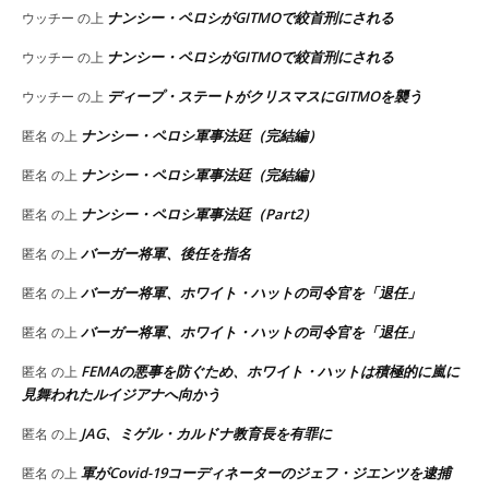
ナンシー・ペロシがGITMOで絞首刑にされる
ウッチー
の上
ナンシー・ペロシがGITMOで絞首刑にされる
ウッチー
の上
ディープ・ステートがクリスマスにGITMOを襲う
ウッチー
の上
ナンシー・ペロシ軍事法廷（完結編）
匿名
の上
ナンシー・ペロシ軍事法廷（完結編）
匿名
の上
ナンシー・ペロシ軍事法廷（Part2）
匿名
の上
バーガー将軍、後任を指名
匿名
の上
バーガー将軍、ホワイト・ハットの司令官を「退任」
匿名
の上
バーガー将軍、ホワイト・ハットの司令官を「退任」
匿名
の上
FEMAの悪事を防ぐため、ホワイト・ハットは積極的に嵐に
匿名
の上
見舞われたルイジアナへ向かう
JAG、ミゲル・カルドナ教育長を有罪に
匿名
の上
軍がCovid-19コーディネーターのジェフ・ジエンツを逮捕
匿名
の上