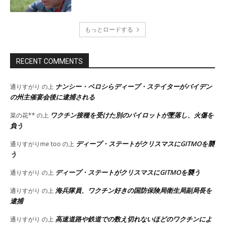
もっとロードする
RECENT COMMENTS
ナンシー・ペロシらディープ・ステイターがバイデン
通りすがり
の上
の州主催宴会後に逮捕される
ワクチン接種を受けた別のパイロットが墜落し、火傷を
菜の花**
の上
負う
ディープ・ステートがクリスマスにGITMOを襲
通りすがりme too
の上
う
ディープ・ステートがクリスマスにGITMOを襲う
通りすがり
の上
海兵隊員、ワクチン好きの国防保険局衛生局副局長を
通りすがり
の上
逮捕
高速道路や鉄道での数え切れないほどのワクチンによ
通りすがり
の上