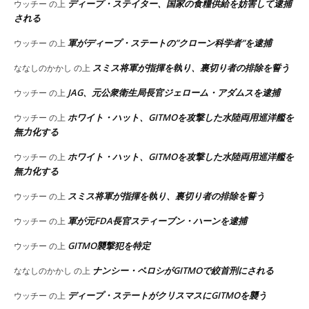
ディープ・ステイター、国家の食糧供給を妨害して逮捕
ウッチー
の上
される
軍がディープ・ステートの”クローン科学者”を逮捕
ウッチー
の上
スミス将軍が指揮を執り、裏切り者の排除を誓う
ななしのかかし
の上
JAG、元公衆衛生局長官ジェローム・アダムスを逮捕
ウッチー
の上
ホワイト・ハット、GITMOを攻撃した水陸両用巡洋艦を
ウッチー
の上
無力化する
ホワイト・ハット、GITMOを攻撃した水陸両用巡洋艦を
ウッチー
の上
無力化する
スミス将軍が指揮を執り、裏切り者の排除を誓う
ウッチー
の上
軍が元FDA長官スティーブン・ハーンを逮捕
ウッチー
の上
GITMO襲撃犯を特定
ウッチー
の上
ナンシー・ペロシがGITMOで絞首刑にされる
ななしのかかし
の上
ディープ・ステートがクリスマスにGITMOを襲う
ウッチー
の上