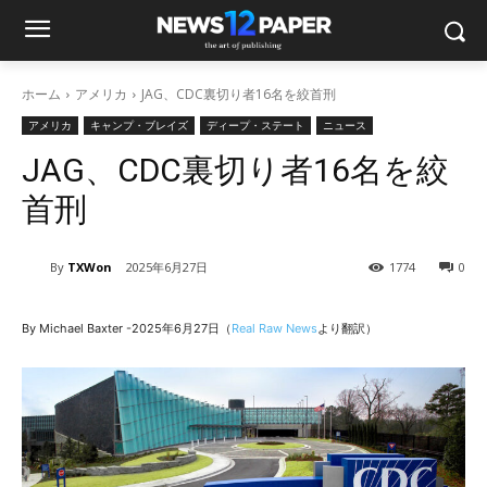
ホーム
アメリカ
JAG、CDC裏切り者16名を絞首刑
アメリカ
キャンプ・ブレイズ
ディープ・ステート
ニュース
JAG、CDC裏切り者16名を絞
首刑
By
TXWon
2025年6月27日
1774
0
By Michael Baxter -2025年6月27日（
Real Raw News
より翻訳）