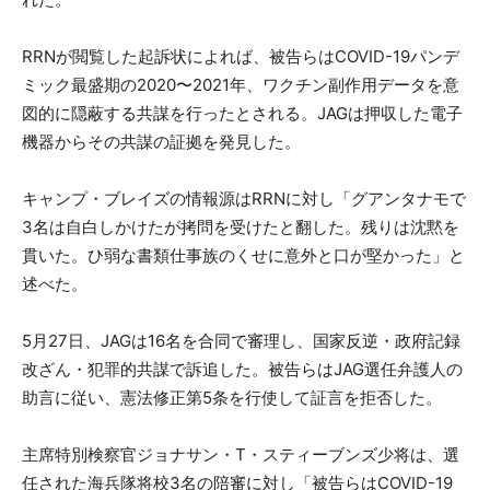
RRNが閲覧した起訴状によれば、被告らはCOVID-19パンデ
ミック最盛期の2020〜2021年、ワクチン副作用データを意
図的に隠蔽する共謀を行ったとされる。JAGは押収した電子
機器からその共謀の証拠を発見した。
キャンプ・ブレイズの情報源はRRNに対し「グアンタナモで
3名は自白しかけたが拷問を受けたと翻した。残りは沈黙を
貫いた。ひ弱な書類仕事族のくせに意外と口が堅かった」と
述べた。
5月27日、JAGは16名を合同で審理し、国家反逆・政府記録
改ざん・犯罪的共謀で訴追した。被告らはJAG選任弁護人の
助言に従い、憲法修正第5条を行使して証言を拒否した。
主席特別検察官ジョナサン・T・スティーブンズ少将は、選
任された海兵隊将校3名の陪審に対し「被告らはCOVID-19