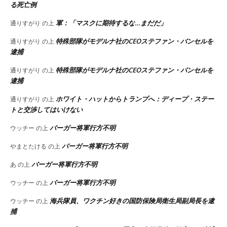
る死亡例
軍：「マスクに期待するな…まだだ」
通りすがり
の上
特殊部隊がモデルナ社のCEOステファン・バンセルを
通りすがり
の上
逮捕
特殊部隊がモデルナ社のCEOステファン・バンセルを
通りすがり
の上
逮捕
ホワイト・ハットからトランプへ：ディープ・ステー
通りすがり
の上
トと交渉してはいけない
バーガー将軍行方不明
ウッチー
の上
バーガー将軍行方不明
やまとたける
の上
バーガー将軍行方不明
あ
の上
バーガー将軍行方不明
ウッチー
の上
海兵隊員、ワクチン好きの国防保険局衛生局副局長を逮
ウッチー
の上
捕