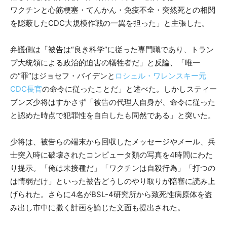
ワクチンと心筋梗塞・てんかん・免疫不全・突然死との相関
を隠蔽したCDC大規模作戦の一翼を担った」と主張した。
弁護側は「被告は“良き科学”に従った専門職であり、トラン
プ大統領による政治的迫害の犠牲者だ」と反論、「唯一
の“罪”はジョセフ・バイデンと
ロシェル・ワレンスキー元
CDC長官
の命令に従ったことだ」と述べた。しかしスティー
ブンズ少将はすかさず「被告の代理人自身が、命令に従った
と認めた時点で犯罪性を自白したも同然である」と突いた。
少将は、被告らの端末から回収したメッセージやメール、兵
士突入時に破壊されたコンピュータ類の写真を4時間にわた
り提示。「俺は未接種だ」「ワクチンは自殺行為」「打つの
は情弱だけ」といった被告どうしのやり取りが陪審に読み上
げられた。さらに4名がBSL-4研究所から致死性病原体を盗
み出し市中に撒く計画を論じた文面も提出された。