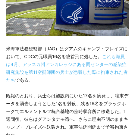
米海軍法務総監部（JAG）はグアムのキャンプ・ブレイズに
おいて、CDCの元職員16名を絞首刑に処した。
これら職員
は4月、アラスカ州アンカレッジにある同センターの感染症
研究施設を第11空挺師団の兵士が急襲した際に拘束された者
たち
である。
既報のとおり、兵士らは施設内にいた17名を摘発し、端末デ
ータを消去しようとした1名を射殺、残る16名をブラックホ
ークでエルメンドルフ統合基地の臨時収容所に移送した。1
週間後、彼らはグアンタナモ湾へ、さらに理由不明のままキ
ャンプ・ブレイズへ送致され、軍事法廷開廷まで予審拘束さ
れた。