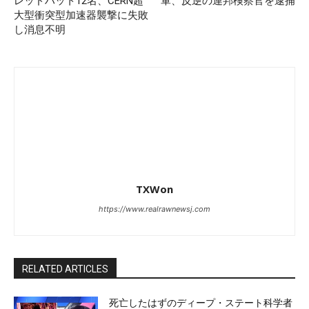
レッドハット12名、CERN超
軍、反逆の連邦検察官を逮捕
大型衝突型加速器襲撃に失敗
し消息不明
TXWon
https://www.realrawnewsj.com
RELATED ARTICLES
死亡したはずのディープ・ステート科学者