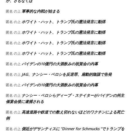
か、さもなくば
軍事的な内戦が始まる
匿名
の上
ホワイト・ハット、トランプ氏の憲法発言に動揺
匿名
の上
ホワイト・ハット、トランプ氏の憲法発言に動揺
匿名
の上
ホワイト・ハット、トランプ氏の憲法発言に動揺
匿名
の上
ホワイト・ハット、トランプ氏の憲法発言に動揺
匿名
の上
バイデンの10億円の大酒飲みの祝賀会の内幕
匿名
の上
JAG、ナンシー・ペロシを反逆罪、扇動的陰謀で告発
匿名
の上
バイデンの10億円の大酒飲みの祝賀会の内幕
匿名
の上
ナンシー・ペロシらディープ・ステイターがバイデンの州主
匿名
の上
催宴会後に逮捕される
高速道路や鉄道での数え切れないほどのワクチンによる死亡
匿名
の上
例
側近がデサンティスに “Dinner for Schmucks “でトランプを
匿名
の上