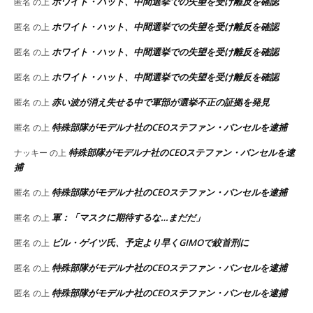
ホワイト・ハット、中間選挙での失望を受け離反を確認
匿名
の上
ホワイト・ハット、中間選挙での失望を受け離反を確認
匿名
の上
ホワイト・ハット、中間選挙での失望を受け離反を確認
匿名
の上
ホワイト・ハット、中間選挙での失望を受け離反を確認
匿名
の上
赤い波が消え失せる中で軍部が選挙不正の証拠を発見
匿名
の上
特殊部隊がモデルナ社のCEOステファン・バンセルを逮捕
匿名
の上
特殊部隊がモデルナ社のCEOステファン・バンセルを逮
ナッキー
の上
捕
特殊部隊がモデルナ社のCEOステファン・バンセルを逮捕
匿名
の上
軍：「マスクに期待するな…まだだ」
匿名
の上
ビル・ゲイツ氏、予定より早くGIMOで絞首刑に
匿名
の上
特殊部隊がモデルナ社のCEOステファン・バンセルを逮捕
匿名
の上
特殊部隊がモデルナ社のCEOステファン・バンセルを逮捕
匿名
の上