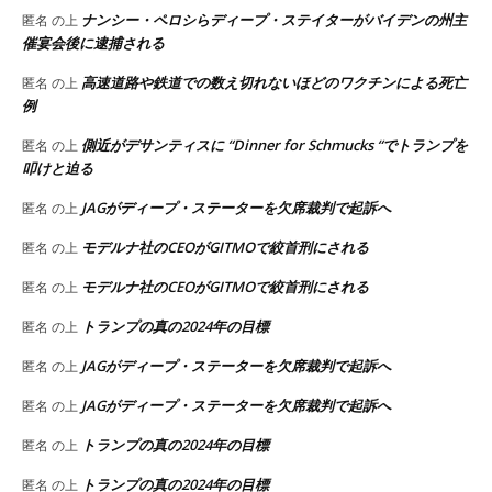
ナンシー・ペロシらディープ・ステイターがバイデンの州主
匿名
の上
催宴会後に逮捕される
高速道路や鉄道での数え切れないほどのワクチンによる死亡
匿名
の上
例
側近がデサンティスに “Dinner for Schmucks “でトランプを
匿名
の上
叩けと迫る
JAGがディープ・ステーターを欠席裁判で起訴へ
匿名
の上
モデルナ社のCEOがGITMOで絞首刑にされる
匿名
の上
モデルナ社のCEOがGITMOで絞首刑にされる
匿名
の上
トランプの真の2024年の目標
匿名
の上
JAGがディープ・ステーターを欠席裁判で起訴へ
匿名
の上
JAGがディープ・ステーターを欠席裁判で起訴へ
匿名
の上
トランプの真の2024年の目標
匿名
の上
トランプの真の2024年の目標
匿名
の上