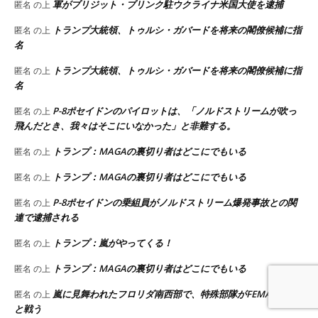
軍がブリジット・ブリンク駐ウクライナ米国大使を逮捕
匿名
の上
トランプ大統領、トゥルシ・ガバードを将来の閣僚候補に指
匿名
の上
名
トランプ大統領、トゥルシ・ガバードを将来の閣僚候補に指
匿名
の上
名
P-8ポセイドンのパイロットは、「ノルドストリームが吹っ
匿名
の上
飛んだとき、我々はそこにいなかった」と非難する。
トランプ：MAGAの裏切り者はどこにでもいる
匿名
の上
トランプ：MAGAの裏切り者はどこにでもいる
匿名
の上
P-8ポセイドンの乗組員がノルドストリーム爆発事故との関
匿名
の上
連で逮捕される
トランプ：嵐がやってくる！
匿名
の上
トランプ：MAGAの裏切り者はどこにでもいる
匿名
の上
嵐に見舞われたフロリダ南西部で、特殊部隊がFEMA略奪者
匿名
の上
と戦う