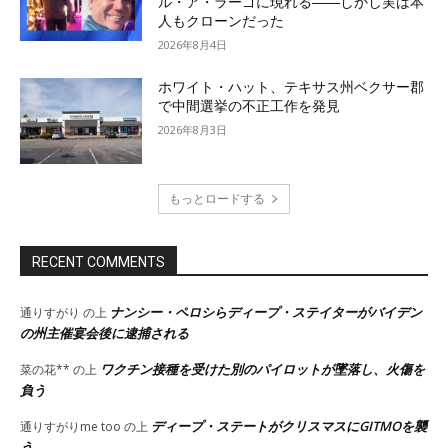
ル・ア・ラーゴに現れる――しかし実は本
人もクローンだった
2026年8月4日
ホワイト・ハット、テキサス州ベクサー郡
で中間選挙の不正工作を発見
2026年8月3日
もっとロードする
RECENT COMMENTS
ナンシー・ペロシらディープ・ステイターがバイデン
通りすがり
の上
の州主催宴会後に逮捕される
ワクチン接種を受けた別のパイロットが墜落し、火傷を
菜の花**
の上
負う
ディープ・ステートがクリスマスにGITMOを襲
通りすがりme too
の上
う