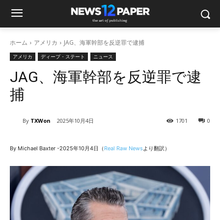
ホーム
アメリカ
JAG、海軍幹部を反逆罪で逮捕
アメリカ
ディープ・ステート
ニュース
JAG、海軍幹部を反逆罪で逮
捕
By
TXWon
2025年10月4日
1701
0
By Michael Baxter -2025年10月4日（
Real Raw News
より翻訳）