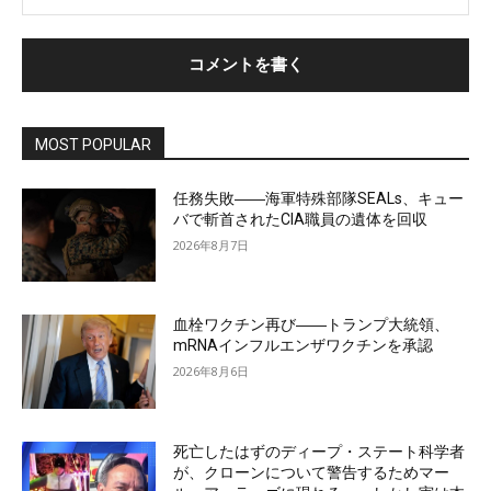
MOST POPULAR
任務失敗――海軍特殊部隊SEALs、キュー
バで斬首されたCIA職員の遺体を回収
2026年8月7日
血栓ワクチン再び――トランプ大統領、
mRNAインフルエンザワクチンを承認
2026年8月6日
死亡したはずのディープ・ステート科学者
が、クローンについて警告するためマー