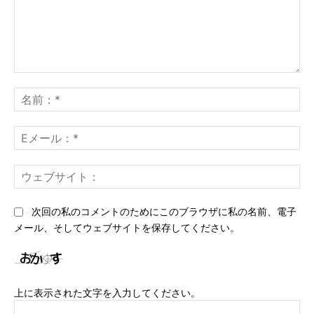
コ
メ
名
ン
前
ト：
*
E
メ
ー
ウ
ル
ェ
*
ブ
次回の私のコメントのためにこのブラウザに私の名前、電子
サ
メール、そしてウェブサイトを保存してください。
イ
ト
上に表示された文字を入力してください。