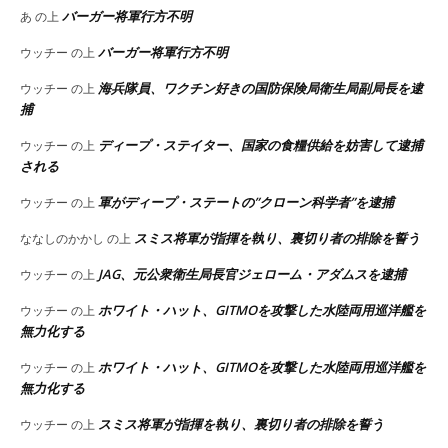
バーガー将軍行方不明
あ
の上
バーガー将軍行方不明
ウッチー
の上
海兵隊員、ワクチン好きの国防保険局衛生局副局長を逮
ウッチー
の上
捕
ディープ・ステイター、国家の食糧供給を妨害して逮捕
ウッチー
の上
される
軍がディープ・ステートの”クローン科学者”を逮捕
ウッチー
の上
スミス将軍が指揮を執り、裏切り者の排除を誓う
ななしのかかし
の上
JAG、元公衆衛生局長官ジェローム・アダムスを逮捕
ウッチー
の上
ホワイト・ハット、GITMOを攻撃した水陸両用巡洋艦を
ウッチー
の上
無力化する
ホワイト・ハット、GITMOを攻撃した水陸両用巡洋艦を
ウッチー
の上
無力化する
スミス将軍が指揮を執り、裏切り者の排除を誓う
ウッチー
の上