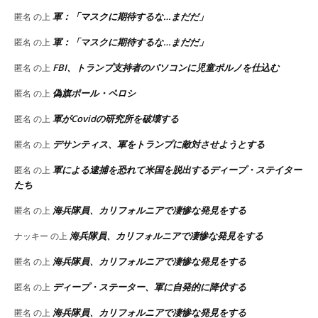
軍：「マスクに期待するな…まだだ」
匿名
の上
軍：「マスクに期待するな…まだだ」
匿名
の上
FBI、トランプ支持者のパソコンに児童ポルノを仕込む
匿名
の上
偽旗ポール・ペロシ
匿名
の上
軍がCovidの研究所を破壊する
匿名
の上
デサンティス、軍をトランプに敵対させようとする
匿名
の上
軍による逮捕を恐れて米国を脱出するディープ・ステイター
匿名
の上
たち
海兵隊員、カリフォルニアで凄惨な発見をする
匿名
の上
海兵隊員、カリフォルニアで凄惨な発見をする
ナッキー
の上
海兵隊員、カリフォルニアで凄惨な発見をする
匿名
の上
ディープ・ステーター、軍に自発的に降伏する
匿名
の上
海兵隊員、カリフォルニアで凄惨な発見をする
匿名
の上