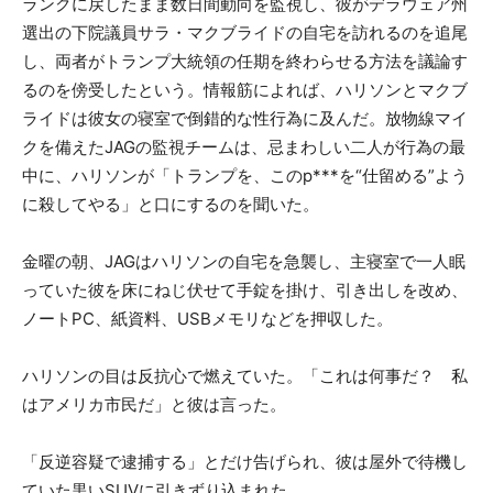
ランクに戻したまま数日間動向を監視し、彼がデラウェア州
選出の下院議員サラ・マクブライドの自宅を訪れるのを追尾
し、両者がトランプ大統領の任期を終わらせる方法を議論す
るのを傍受したという。情報筋によれば、ハリソンとマクブ
ライドは彼女の寝室で倒錯的な性行為に及んだ。放物線マイ
クを備えたJAGの監視チームは、忌まわしい二人が行為の最
中に、ハリソンが「トランプを、このp***を“仕留める”よう
に殺してやる」と口にするのを聞いた。
金曜の朝、JAGはハリソンの自宅を急襲し、主寝室で一人眠
っていた彼を床にねじ伏せて手錠を掛け、引き出しを改め、
ノートPC、紙資料、USBメモリなどを押収した。
ハリソンの目は反抗心で燃えていた。「これは何事だ？ 私
はアメリカ市民だ」と彼は言った。
「反逆容疑で逮捕する」とだけ告げられ、彼は屋外で待機し
ていた黒いSUVに引きずり込まれた。