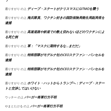
ディープ・ステートがクリスマスにGITMOを襲う
通りすがり
の上
海兵隊員、ワクチン好きの国防保険局衛生局副局長を
通りすがり
の上
逮捕
高速道路や鉄道での数え切れないほどのワクチンによ
通りすがり
の上
る死亡例
軍：「マスクに期待するな…まだだ」
通りすがり
の上
特殊部隊がモデルナ社のCEOステファン・バンセルを
通りすがり
の上
逮捕
特殊部隊がモデルナ社のCEOステファン・バンセルを
通りすがり
の上
逮捕
ホワイト・ハットからトランプへ：ディープ・ステー
通りすがり
の上
トと交渉してはいけない
バーガー将軍行方不明
ウッチー
の上
バーガー将軍行方不明
やまとたける
の上