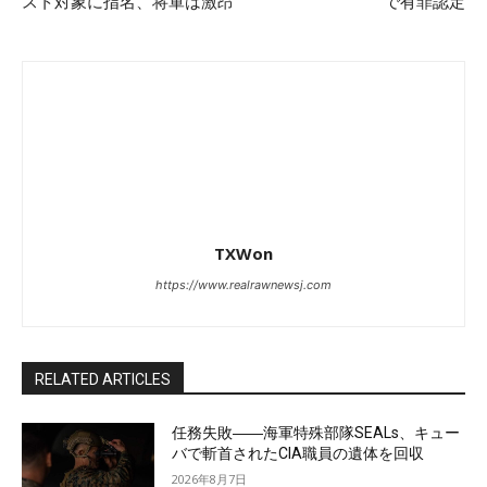
スト対象に指名、将軍は激昂
で有罪認定
TXWon
https://www.realrawnewsj.com
RELATED ARTICLES
任務失敗――海軍特殊部隊SEALs、キュー
バで斬首されたCIA職員の遺体を回収
2026年8月7日