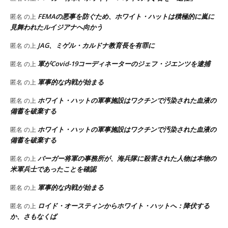
FEMAの悪事を防ぐため、ホワイト・ハットは積極的に嵐に
匿名
の上
見舞われたルイジアナへ向かう
JAG、ミゲル・カルドナ教育長を有罪に
匿名
の上
軍がCovid-19コーディネーターのジェフ・ジエンツを逮捕
匿名
の上
軍事的な内戦が始まる
匿名
の上
ホワイト・ハットの軍事施設はワクチンで汚染された血液の
匿名
の上
備蓄を破棄する
ホワイト・ハットの軍事施設はワクチンで汚染された血液の
匿名
の上
備蓄を破棄する
バーガー将軍の事務所が、海兵隊に殺害された人物は本物の
匿名
の上
米軍兵士であったことを確認
軍事的な内戦が始まる
匿名
の上
ロイド・オースティンからホワイト・ハットへ：降伏する
匿名
の上
か、さもなくば