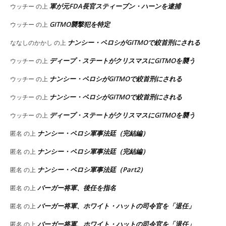
軍が元FDA長官スティーブン・ハーンを逮捕
ウッチー
の上
GITMO襲撃犯を特定
ウッチー
の上
ナンシー・ペロシがGITMOで絞首刑にされる
ななしのかかし
の上
ディープ・ステートがクリスマスにGITMOを襲う
ウッチー
の上
ナンシー・ペロシがGITMOで絞首刑にされる
ウッチー
の上
ナンシー・ペロシがGITMOで絞首刑にされる
ウッチー
の上
ディープ・ステートがクリスマスにGITMOを襲う
ウッチー
の上
ナンシー・ペロシ軍事法廷（完結編）
匿名
の上
ナンシー・ペロシ軍事法廷（完結編）
匿名
の上
ナンシー・ペロシ軍事法廷（Part2）
匿名
の上
バーガー将軍、後任を指名
匿名
の上
バーガー将軍、ホワイト・ハットの司令官を「退任」
匿名
の上
バーガー将軍、ホワイト・ハットの司令官を「退任」
匿名
の上