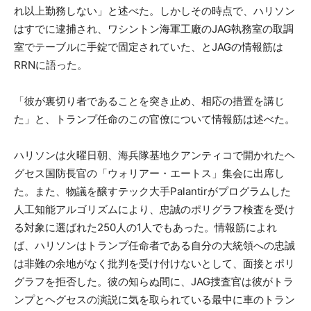
れ以上勤務しない」と述べた。しかしその時点で、ハリソン
はすでに逮捕され、ワシントン海軍工廠のJAG執務室の取調
室でテーブルに手錠で固定されていた、とJAGの情報筋は
RRNに語った。
「彼が裏切り者であることを突き止め、相応の措置を講じ
た」と、トランプ任命のこの官僚について情報筋は述べた。
ハリソンは火曜日朝、海兵隊基地クアンティコで開かれたヘ
グセス国防長官の「ウォリアー・エートス」集会に出席し
た。また、物議を醸すテック大手Palantirがプログラムした
人工知能アルゴリズムにより、忠誠のポリグラフ検査を受け
る対象に選ばれた250人の1人でもあった。情報筋によれ
ば、ハリソンはトランプ任命者である自分の大統領への忠誠
は非難の余地がなく批判を受け付けないとして、面接とポリ
グラフを拒否した。彼の知らぬ間に、JAG捜査官は彼がトラ
ンプとヘグセスの演説に気を取られている最中に車のトラン