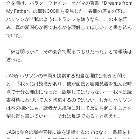
クを開け、バラク・フセイン・オバマの著書『Dreams from
My Father』の部数300冊を発見した。各冊の序文の下に、
ハリソンが「私のようにトランプを嫌うなら、この本を読
み、真の愛国心が何であるかを理解してほしい」と書き込ん
でいた。
「彼は明らかに、その会合で配るつもりだった」と情報筋は
述べた。
JAGがハリソンの車両を捜索する相当な理由は何かと問う
と、「我々には疑念があり、彼が面接と嘘発見器を拒んだ時
点で十分な理由になった。誤解してはならない——我々は読
書材料に基づいて人を拘束するのではない。しかしハリソン
は本の欄外にも、読者が大統領に対して反乱を起こすことを
望む旨を書いていた——それは反逆である」と答えた。
JAGは会合の場や直後に彼を逮捕するのではなく、書籍をト