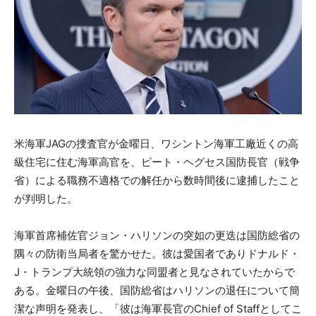
米海軍JAGの捜査官が金曜日、ワシントン海軍工廠近くの高
級住宅に住む海軍高官を、ピート・ヘグセス国防長官（戦争
省）による職務不適格での解任から数時間後に逮捕したこと
が判明した。
海軍首席補佐官ジョン・ハリソンの突如の更迭は国防総省の
隅々の防衛当局者を驚かせた。彼は愛国者でありドナルド・
J・トランプ大統領の強力な同盟者と見なされていたからで
ある。金曜日の午後、国防総省はハリソンの退任について簡
潔な声明を発表し、「彼は海軍長官のChief of Staffとしてこ