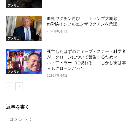
アメリカ
血栓ワクチン再び――トランプ大統領、
mRNAインフルエンザワクチンを承認
2026年8月6日
アメリカ
死亡したはずのディープ・ステート科学者
が、クローンについて警告するためマー
ル・ア・ラーゴに現れる――しかし実は本
人もクローンだった
アメリカ
2026年8月4日
返事を書く