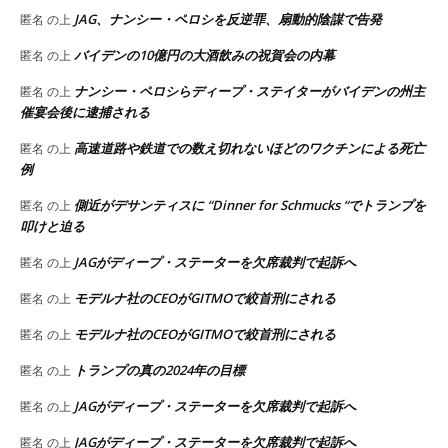
JAG、ナンシー・ペロシを反逆罪、扇動的陰謀で告発
匿名
の上
バイデンの10億円の大酒飲みの祝賀会の内幕
匿名
の上
ナンシー・ペロシらディープ・ステイターがバイデンの州主
匿名
の上
催宴会後に逮捕される
高速道路や鉄道での数え切れないほどのワクチンによる死亡
匿名
の上
例
側近がデサンティスに “Dinner for Schmucks “でトランプを
匿名
の上
叩けと迫る
JAGがディープ・ステーターを欠席裁判で起訴へ
匿名
の上
モデルナ社のCEOがGITMOで絞首刑にされる
匿名
の上
モデルナ社のCEOがGITMOで絞首刑にされる
匿名
の上
トランプの真の2024年の目標
匿名
の上
JAGがディープ・ステーターを欠席裁判で起訴へ
匿名
の上
JAGがディープ・ステーターを欠席裁判で起訴へ
匿名
の上