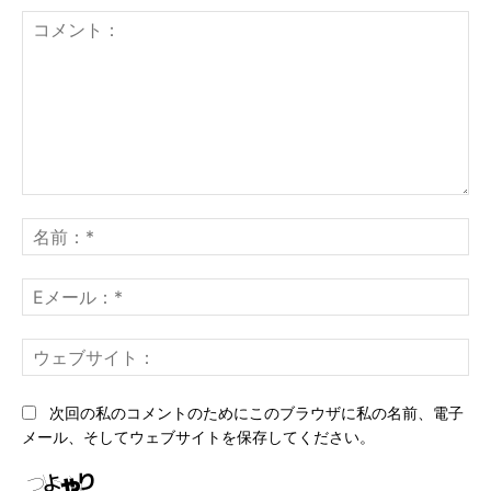
コ
メ
名
ン
前
ト：
*
E
メ
ー
ウ
ル
ェ
*
ブ
次回の私のコメントのためにこのブラウザに私の名前、電子
サ
メール、そしてウェブサイトを保存してください。
イ
ト