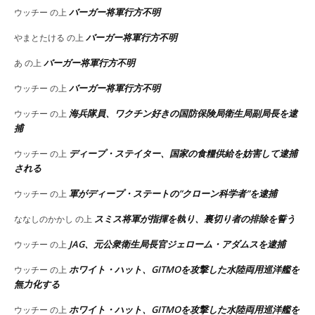
バーガー将軍行方不明
ウッチー
の上
バーガー将軍行方不明
やまとたける
の上
バーガー将軍行方不明
あ
の上
バーガー将軍行方不明
ウッチー
の上
海兵隊員、ワクチン好きの国防保険局衛生局副局長を逮
ウッチー
の上
捕
ディープ・ステイター、国家の食糧供給を妨害して逮捕
ウッチー
の上
される
軍がディープ・ステートの”クローン科学者”を逮捕
ウッチー
の上
スミス将軍が指揮を執り、裏切り者の排除を誓う
ななしのかかし
の上
JAG、元公衆衛生局長官ジェローム・アダムスを逮捕
ウッチー
の上
ホワイト・ハット、GITMOを攻撃した水陸両用巡洋艦を
ウッチー
の上
無力化する
ホワイト・ハット、GITMOを攻撃した水陸両用巡洋艦を
ウッチー
の上