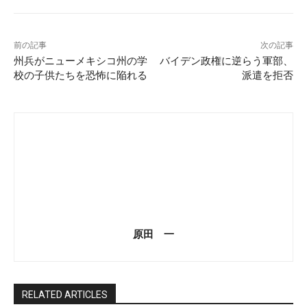
前の記事
次の記事
州兵がニューメキシコ州の学
バイデン政権に逆らう軍部、
校の子供たちを恐怖に陥れる
派遣を拒否
原田 一
RELATED ARTICLES