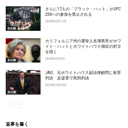
さらに17人の「ブラック・ハット」がUFC
250への参加を禁止される
2026年6月11日
未分類
カリフォルニア州の選挙人名簿異常がホワ
イト・ハットとホワイトハウス側近の対立
を招く
2026年6月9日
未分類
JAG、元ホワイトハウス副法律顧問に有罪
判決 反逆罪で死刑判決
2026年3月24日
未分類
返事を書く