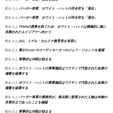
バーガー将軍、ホワイト・ハットの司令官を「退任」
匿名
の上
バーガー将軍、ホワイト・ハットの司令官を「退任」
匿名
の上
FEMAの悪事を防ぐため、ホワイト・ハットは積極的に嵐に
匿名
の上
見舞われたルイジアナへ向かう
JAG、ミゲル・カルドナ教育長を有罪に
匿名
の上
軍がCovid-19コーディネーターのジェフ・ジエンツを逮捕
匿名
の上
軍事的な内戦が始まる
匿名
の上
ホワイト・ハットの軍事施設はワクチンで汚染された血液の
匿名
の上
備蓄を破棄する
ホワイト・ハットの軍事施設はワクチンで汚染された血液の
匿名
の上
備蓄を破棄する
バーガー将軍の事務所が、海兵隊に殺害された人物は本物の
匿名
の上
米軍兵士であったことを確認
軍事的な内戦が始まる
匿名
の上