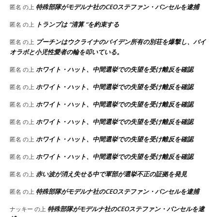
特殊部隊がモデルナ社のCEOステファン・バンセルを逮捕
匿名
の上
トランプは “清算 “を約束する
匿名
の上
プーチンはウクライナのバイデン所有の別荘を爆撃し、バイ
匿名
の上
オラボと小児性愛者の輪を叩いている。
ホワイト・ハット、中間選挙での失望を受け離反を確認
匿名
の上
ホワイト・ハット、中間選挙での失望を受け離反を確認
匿名
の上
ホワイト・ハット、中間選挙での失望を受け離反を確認
匿名
の上
ホワイト・ハット、中間選挙での失望を受け離反を確認
匿名
の上
ホワイト・ハット、中間選挙での失望を受け離反を確認
匿名
の上
ホワイト・ハット、中間選挙での失望を受け離反を確認
匿名
の上
赤い波が消え失せる中で軍部が選挙不正の証拠を発見
匿名
の上
特殊部隊がモデルナ社のCEOステファン・バンセルを逮捕
匿名
の上
特殊部隊がモデルナ社のCEOステファン・バンセルを逮
ナッキー
の上