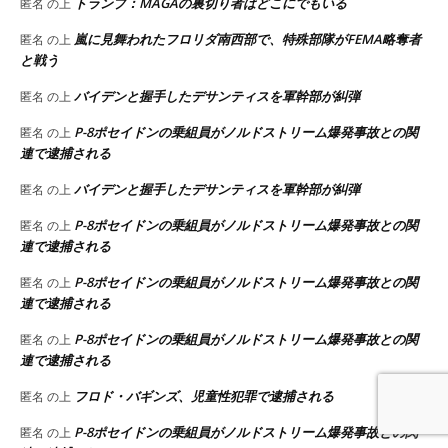
トランプ：MAGAの裏切り者はどこにでもいる
匿名
の上
嵐に見舞われたフロリダ南西部で、特殊部隊がFEMA略奪者
匿名
の上
と戦う
バイデンと握手したデサンティスを軍幹部が糾弾
匿名
の上
P-8ポセイドンの乗組員がノルドストリーム爆発事故との関
匿名
の上
連で逮捕される
バイデンと握手したデサンティスを軍幹部が糾弾
匿名
の上
P-8ポセイドンの乗組員がノルドストリーム爆発事故との関
匿名
の上
連で逮捕される
P-8ポセイドンの乗組員がノルドストリーム爆発事故との関
匿名
の上
連で逮捕される
P-8ポセイドンの乗組員がノルドストリーム爆発事故との関
匿名
の上
連で逮捕される
フロド・バギンズ、児童性犯罪で逮捕される
匿名
の上
P-8ポセイドンの乗組員がノルドストリーム爆発事故との関
匿名
の上