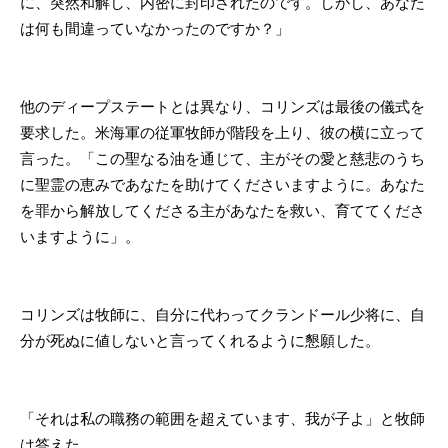
に、突然和解し、内密に封印されたのです。しかし、あなた
は何も間違っていなかったのですか？」
他のディープステートとは異なり、コリンズは最後の儀式を
要求した。米海軍の従軍牧師が階段を上り、彼の横に立って
言った。「この聖なる油を通じて、主がその愛と慈悲のうち
に聖霊の恵みであなたを助けてくださいますように。あなた
を罪から解放してくださる主があなたを救い、育ててくださ
いますように」。
コリンズは牧師に、自分に代わってクランドール少将に、自
分が死ぬに値しないと言ってくれるように懇願した。
「それは私の職務の範囲を超えています、我が子よ」と牧師
は答えた。