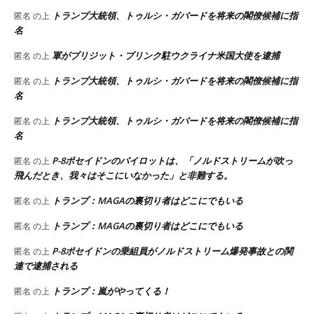
トランプ大統領、トゥルシ・ガバードを将来の閣僚候補に指
匿名
の上
名
軍がブリジット・ブリンク駐ウクライナ米国大使を逮捕
匿名
の上
トランプ大統領、トゥルシ・ガバードを将来の閣僚候補に指
匿名
の上
名
トランプ大統領、トゥルシ・ガバードを将来の閣僚候補に指
匿名
の上
名
P-8ポセイドンのパイロットは、「ノルドストリームが吹っ
匿名
の上
飛んだとき、我々はそこにいなかった」と非難する。
トランプ：MAGAの裏切り者はどこにでもいる
匿名
の上
トランプ：MAGAの裏切り者はどこにでもいる
匿名
の上
P-8ポセイドンの乗組員がノルドストリーム爆発事故との関
匿名
の上
連で逮捕される
トランプ：嵐がやってくる！
匿名
の上