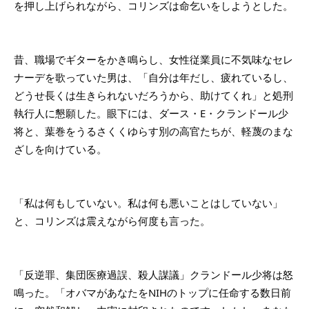
を押し上げられながら、コリンズは命乞いをしようとした。
昔、職場でギターをかき鳴らし、女性従業員に不気味なセレ
ナーデを歌っていた男は、「自分は年だし、疲れているし、
どうせ長くは生きられないだろうから、助けてくれ」と処刑
執行人に懇願した。眼下には、ダース・E・クランドール少
将と、葉巻をうるさくくゆらす別の高官たちが、軽蔑のまな
ざしを向けている。
「私は何もしていない。私は何も悪いことはしていない」
と、コリンズは震えながら何度も言った。
「反逆罪、集団医療過誤、殺人謀議」クランドール少将は怒
鳴った。「オバマがあなたをNIHのトップに任命する数日前