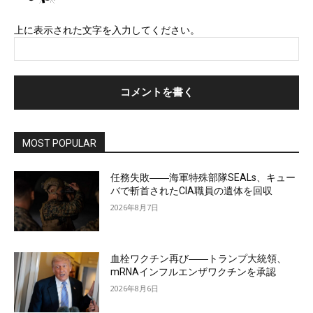
上に表示された文字を入力してください。
MOST POPULAR
任務失敗――海軍特殊部隊SEALs、キュー
バで斬首されたCIA職員の遺体を回収
2026年8月7日
血栓ワクチン再び――トランプ大統領、
mRNAインフルエンザワクチンを承認
2026年8月6日