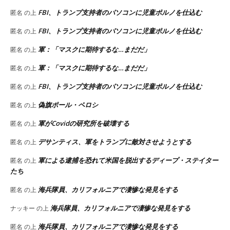
FBI、トランプ支持者のパソコンに児童ポルノを仕込む
匿名
の上
FBI、トランプ支持者のパソコンに児童ポルノを仕込む
匿名
の上
軍：「マスクに期待するな…まだだ」
匿名
の上
軍：「マスクに期待するな…まだだ」
匿名
の上
FBI、トランプ支持者のパソコンに児童ポルノを仕込む
匿名
の上
偽旗ポール・ペロシ
匿名
の上
軍がCovidの研究所を破壊する
匿名
の上
デサンティス、軍をトランプに敵対させようとする
匿名
の上
軍による逮捕を恐れて米国を脱出するディープ・ステイター
匿名
の上
たち
海兵隊員、カリフォルニアで凄惨な発見をする
匿名
の上
海兵隊員、カリフォルニアで凄惨な発見をする
ナッキー
の上
海兵隊員、カリフォルニアで凄惨な発見をする
匿名
の上