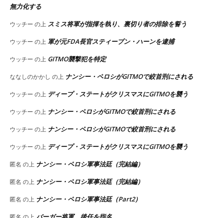
無力化する
スミス将軍が指揮を執り、裏切り者の排除を誓う
ウッチー
の上
軍が元FDA長官スティーブン・ハーンを逮捕
ウッチー
の上
GITMO襲撃犯を特定
ウッチー
の上
ナンシー・ペロシがGITMOで絞首刑にされる
ななしのかかし
の上
ディープ・ステートがクリスマスにGITMOを襲う
ウッチー
の上
ナンシー・ペロシがGITMOで絞首刑にされる
ウッチー
の上
ナンシー・ペロシがGITMOで絞首刑にされる
ウッチー
の上
ディープ・ステートがクリスマスにGITMOを襲う
ウッチー
の上
ナンシー・ペロシ軍事法廷（完結編）
匿名
の上
ナンシー・ペロシ軍事法廷（完結編）
匿名
の上
ナンシー・ペロシ軍事法廷（Part2）
匿名
の上
バーガー将軍、後任を指名
匿名
の上