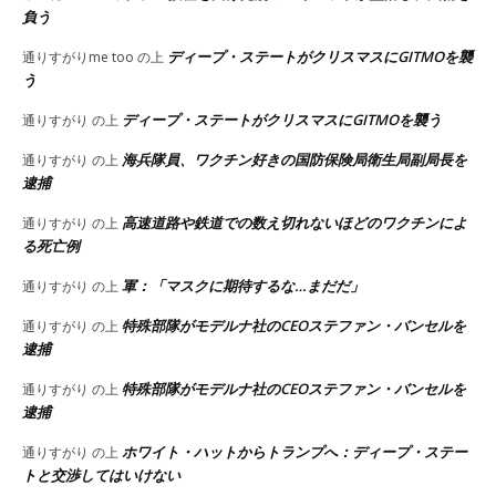
負う
ディープ・ステートがクリスマスにGITMOを襲
通りすがりme too
の上
う
ディープ・ステートがクリスマスにGITMOを襲う
通りすがり
の上
海兵隊員、ワクチン好きの国防保険局衛生局副局長を
通りすがり
の上
逮捕
高速道路や鉄道での数え切れないほどのワクチンによ
通りすがり
の上
る死亡例
軍：「マスクに期待するな…まだだ」
通りすがり
の上
特殊部隊がモデルナ社のCEOステファン・バンセルを
通りすがり
の上
逮捕
特殊部隊がモデルナ社のCEOステファン・バンセルを
通りすがり
の上
逮捕
ホワイト・ハットからトランプへ：ディープ・ステー
通りすがり
の上
トと交渉してはいけない