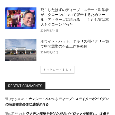
死亡したはずのディープ・ステート科学者
が、クローンについて警告するためマー
ル・ア・ラーゴに現れる――しかし実は本
人もクローンだった
2026年8月4日
ホワイト・ハット、テキサス州ベクサー郡
で中間選挙の不正工作を発見
2026年8月3日
もっとロードする
RECENT COMMENTS
ナンシー・ペロシらディープ・ステイターがバイデン
通りすがり
の上
の州主催宴会後に逮捕される
ワクチン接種を受けた別のパイロットが墜落し、火傷を
菜の花**
の上